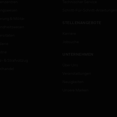
enzentren
Technischer Service
ungswesen
Schritt-Für-Schritt-Anleitunge
erung & Militär
STELLENANGEBOTE
ndheitswesen
Karriere
ersitäten
Jobsuche
lerie
trie
UNTERNEHMEN
z- & Strafvollzug
Über Uns
elhandel
Veranstaltungen
Neuigkeiten
Unsere Marken