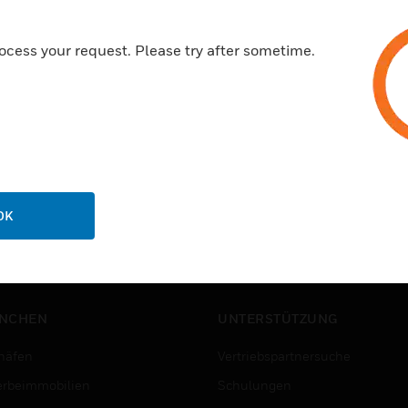
ocess your request. Please try after sometime.
OK
NCHEN
UNTERSTÜTZUNG
häfen
Vertriebspartnersuche
rbeimmobilien
Schulungen