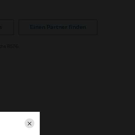
s
Einen Partner finden
the B576.
Schließen