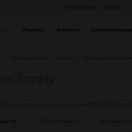
GERMANY (DE)
KONTAKT
Produkte
Branchen
Automatisierung
TION
er
Teile und Zubehör
Netzteile
External Inline Power S
wer Supply
 262-301 power cable are provided for B578 modu
rsicht
Dokumentation
Artikelnum