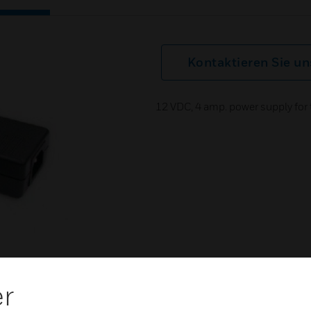
Kontaktieren Sie un
12 VDC, 4 amp. power supply for 
er