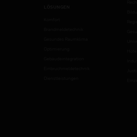
Rech
LÖSUNGEN
Bild
Komfort
Regi
Brandmeldetechnik
Gesu
Gesundes Raumklima
Univ
Optimierung
Hotel
Gebäudeintegration
Indus
Einbruchmeldetechnik
Justi
Dienstleistungen
Einz