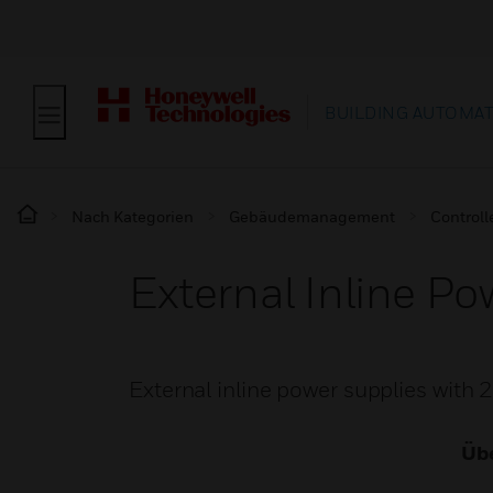
BUILDING AUTOMA
Nach Kategorien
Gebäudemanagement
Controll
External Inline Po
External inline power supplies with
Übe