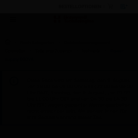
BESTELLOPTIONEN
Nach Kategorien
Gebäudemanagement
Controller
Teile und Zubehör
Netzteile
Power
supply 600VA
Diese Seite wird am Samstag, den 8. August,
von 19:00 bis 05:00 Uhr EST (23:00 bis 09:00
Uhr GMT, Sonntag, den 9. August, von 01:00
bis 11:00 Uhr CET und von 04:30 bis 14:30
Uhr IST) wegen geplanter Wartungsarbeiten
nicht erreichbar sein. Wir danken Ihnen für
Ihre Geduld während dieser Zeit.