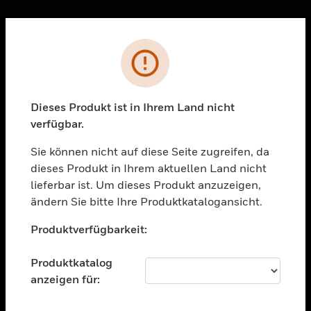
Sc
Fehler
PRODUKTE
toggle view
LÖSUNGEN
Dieses Produkt ist in Ihrem Land nicht
verfügbar.
toggle view
BRANCHEN
Sie können nicht auf diese Seite zugreifen, da
toggle view
dieses Produkt in Ihrem aktuellen Land nicht
UNTERSTÜTZUNG
lieferbar ist. Um dieses Produkt anzuzeigen,
toggle view
ändern Sie bitte Ihre Produktkatalogansicht.
STELLENANGEBOTE
Unable to process your request. Please try after
Produktverfügbarkeit:
sometime.
toggle view
UNTERNEHMEN
Produktkatalog
toggle view
anzeigen für:
KONTAKTIEREN SIE UNS