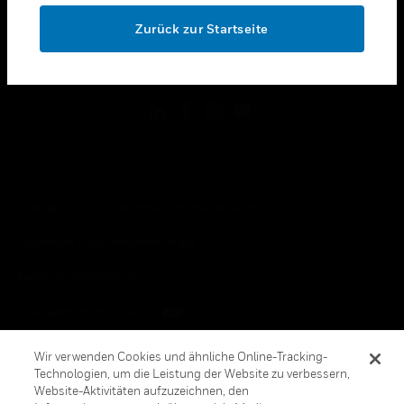
toggle view
OK
RECHTLICHE HINWEISE
Zurück zur Startseite
toggle view
FOLGEN SIE UNS
Copyright © 2026 Honeywell International, Inc.
Allgemeine Geschäftsbedienungen
Datenschutzerklärung
Ihre Datenschutzoptionen
Cookie-Hinweis
Wir verwenden Cookies und ähnliche Online-Tracking-
Technologien, um die Leistung der Website zu verbessern,
Honeywell Global Abbestellen
Website-Aktivitäten aufzuzeichnen, den