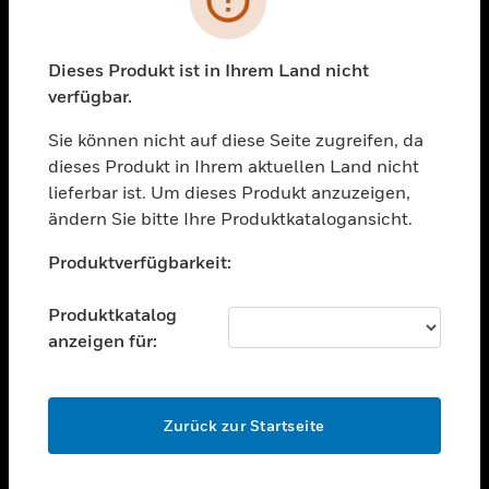
toggle view
BRANCHEN
toggle view
Dieses Produkt ist in Ihrem Land nicht
UNTERSTÜTZUNG
verfügbar.
toggle view
STELLENANGEBOTE
Sie können nicht auf diese Seite zugreifen, da
dieses Produkt in Ihrem aktuellen Land nicht
toggle view
lieferbar ist. Um dieses Produkt anzuzeigen,
UNTERNEHMEN
ändern Sie bitte Ihre Produktkatalogansicht.
toggle view
Unable to process your request. Please try after
KONTAKTIEREN SIE UNS
Produktverfügbarkeit:
sometime.
toggle view
RECHTLICHE HINWEISE
Produktkatalog
anzeigen für:
toggle view
FOLGEN SIE UNS
OK
Zurück zur Startseite