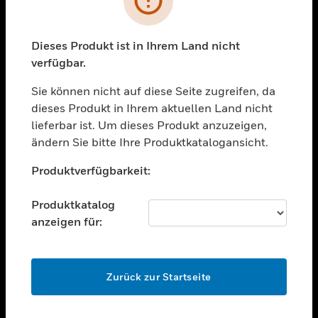
toggle view
BRANCHEN
toggle view
Dieses Produkt ist in Ihrem Land nicht
UNTERSTÜTZUNG
verfügbar.
toggle view
STELLENANGEBOTE
Sie können nicht auf diese Seite zugreifen, da
dieses Produkt in Ihrem aktuellen Land nicht
toggle view
lieferbar ist. Um dieses Produkt anzuzeigen,
UNTERNEHMEN
ändern Sie bitte Ihre Produktkatalogansicht.
toggle view
Unable to process your request. Please try after
KONTAKTIEREN SIE UNS
Produktverfügbarkeit:
sometime.
toggle view
RECHTLICHE HINWEISE
Produktkatalog
anzeigen für:
toggle view
FOLGEN SIE UNS
OK
Zurück zur Startseite