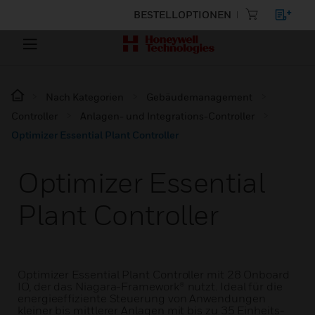
BESTELLOPTIONEN
Nach Kategorien
Gebäudemanagement
Controller
Anlagen- und Integrations-Controller
Optimizer Essential Plant Controller
Optimizer Essential
Plant Controller
Optimizer Essential Plant Controller mit 28 Onboard
IO, der das Niagara-Framework® nutzt. Ideal für die
energieeffiziente Steuerung von Anwendungen
kleiner bis mittlerer Anlagen mit bis zu 35 Einheits-