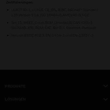
Zertifizierungen:
UL60730-1, UL916, CE, BTL B-BC, BACnet™ Standard
135 Version 1.14, ISO 16484-5, AMEV AS-B, FCC
Teil 15, WEEE, C-tick RCM, Unterteil B, CAN ICES-3
(B)/NMB-3(B), RCM, EAC, RoHS II, Ethernet-Protokoll
Version IEEEC 802.3, EN-1434-3 und EN-13757-3
PRODUKTE
toggle view
LÖSUNGEN
toggle view