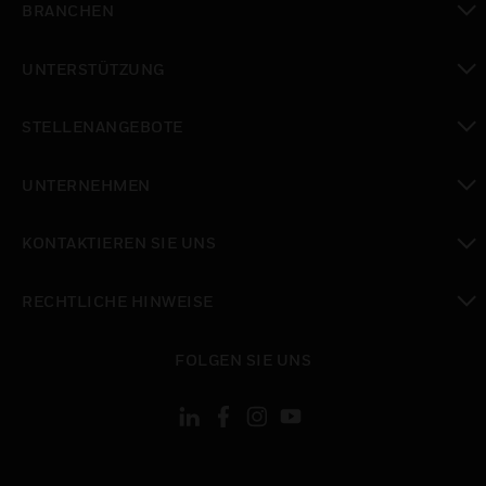
BRANCHEN
toggle view
UNTERSTÜTZUNG
toggle view
STELLENANGEBOTE
toggle view
UNTERNEHMEN
toggle view
KONTAKTIEREN SIE UNS
toggle view
RECHTLICHE HINWEISE
toggle view
FOLGEN SIE UNS