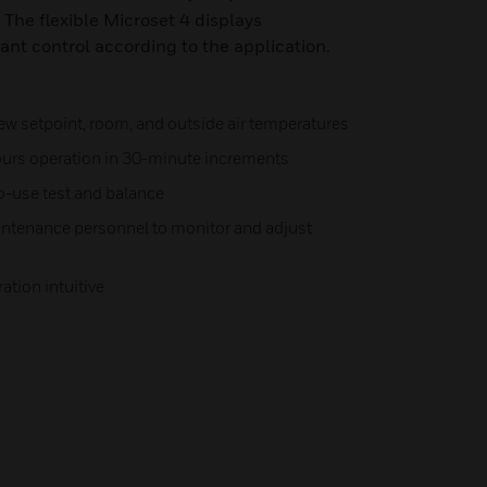
 The flexible Microset 4 displays
nt control according to the application.
w setpoint, room, and outside air temperatures
ours operation in 30-minute increments
-use test and balance
intenance personnel to monitor and adjust
tion intuitive