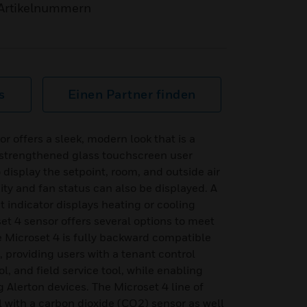
Artikelnummern
s
Einen Partner finden
or offers a sleek, modern look that is a
ts strengthened glass touchscreen user
o display the setpoint, room, and outside air
ty and fan status can also be displayed. A
 indicator displays heating or cooling
et 4 sensor offers several options to meet
he Microset 4 is fully backward compatible
, providing users with a tenant control
l, and field service tool, while enabling
g Alerton devices. The Microset 4 line of
 with a carbon dioxide (CO2) sensor as well