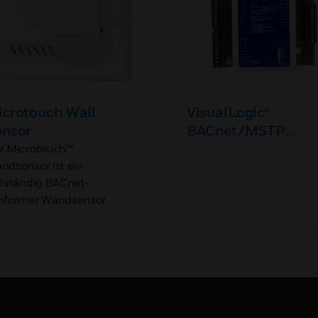
icrotouch Wall
VisualLogic®
ensor
BACnet/MSTP
Controllers
r Microtouch™
ndsensor ist ein
llständig BACnet-
nformer Wandsensor