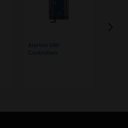
Alerton VAV
TC500
Controllers
Thermo