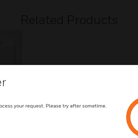
Related Products
er
rotouch
ocess your request. Please try after sometime.
ndsensor