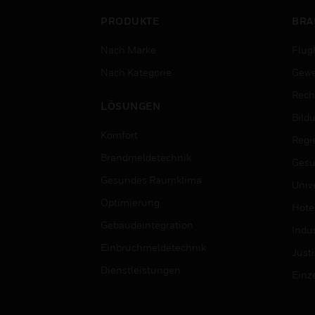
PRODUKTE
BRA
Nach Marke
Flug
Nach Kategorie
Gewe
Rech
LÖSUNGEN
Bild
Komfort
Regi
Brandmeldetechnik
Gesu
Gesundes Raumklima
Univ
Optimierung
Hotel
Gebäudeintegration
Indus
Einbruchmeldetechnik
Justi
Dienstleistungen
Einz