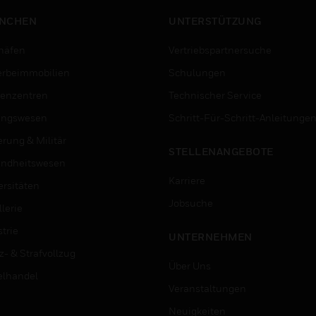
NCHEN
UNTERSTÜTZUNG
häfen
Vertriebspartnersuche
rbeimmobilien
Schulungen
enzentren
Technischer Service
ungswesen
Schritt-Für-Schritt-Anleitunge
erung & Militär
STELLENANGEBOTE
ndheitswesen
Karriere
ersitäten
Jobsuche
lerie
trie
UNTERNEHMEN
z- & Strafvollzug
Über Uns
elhandel
Veranstaltungen
Neuigkeiten