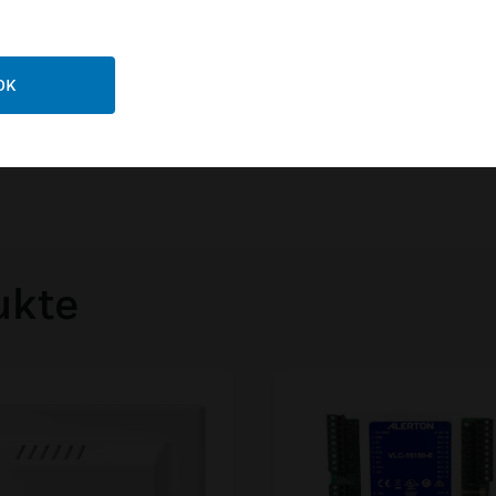
OK
ukte