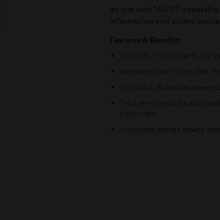
as one with MS/TP capability.
information and allows occupa
Features & Benefits:
VERSATILE: Occupants can vie
Occupants can select after-h
FLEXIBLE: Robust and easy-to
Field service modes allow ma
parameters
Functional design makes opera