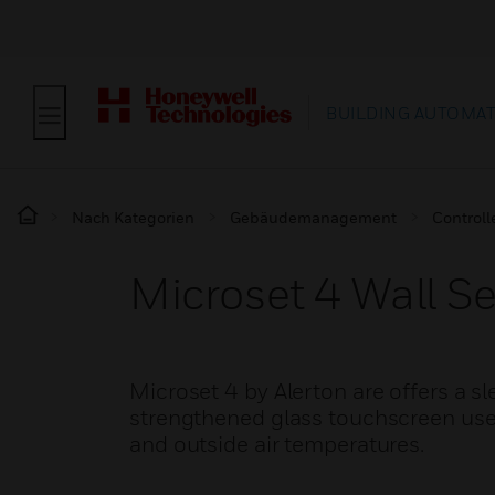
BUILDING AUTOMA
Nach Kategorien
Gebäudemanagement
Controll
Microset 4 Wall S
Microset 4 by Alerton are offers a sle
strengthened glass touchscreen user 
and outside air temperatures.