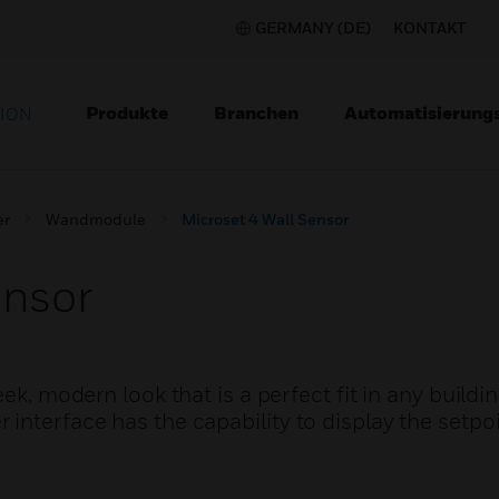
GERMANY (DE)
KONTAKT
Produkte
Branchen
Automatisierung
TION
er
Wandmodule
Microset 4 Wall Sensor
ensor
ek, modern look that is a perfect fit in any buildi
interface has the capability to display the setpoi