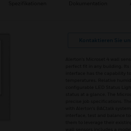
Spezifikationen
Dokumentation
Kontaktieren Sie un
Alerton’s Microset 4 wall sens
perfect fit in any building. I
interface has the capability t
temperatures. Relative humidi
configurable LED Status Light
status at a glance. The Micros
precise job specifications. T
with Alerton’s BACtalk system
interface, test and balance too
them to leverage their existin
wall sensors includes a model