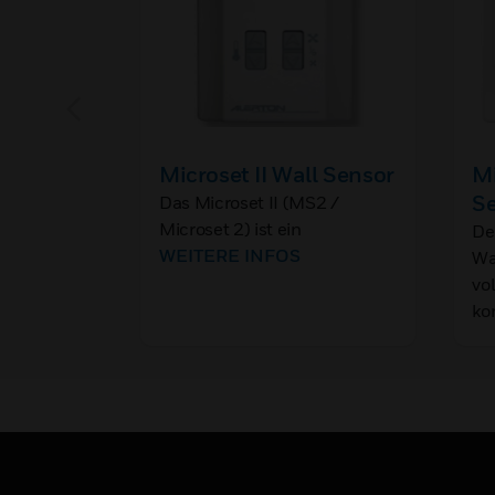
Microset II Wall Sensor
M
S
Das Microset II (MS2 /
Microset 2) ist ein
De
intelligentes Zonensensor-
WEITERE INFOS
Wa
und Servicegerät, das in
vo
Verbindung mit den
ko
VisualLogic®-Steuerungen
von Alerton verwendet wird.