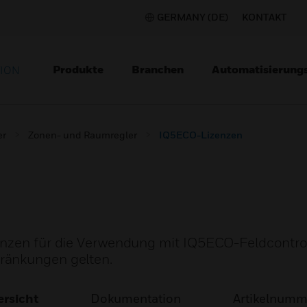
GERMANY (DE)
KONTAKT
Produkte
Branchen
Automatisierung
TION
er
Zonen- und Raumregler
IQ5ECO-Lizenzen
enzen für die Verwendung mit IQ5ECO-Feldcontrol
ränkungen gelten.
rsicht
Dokumentation
Artikelnum