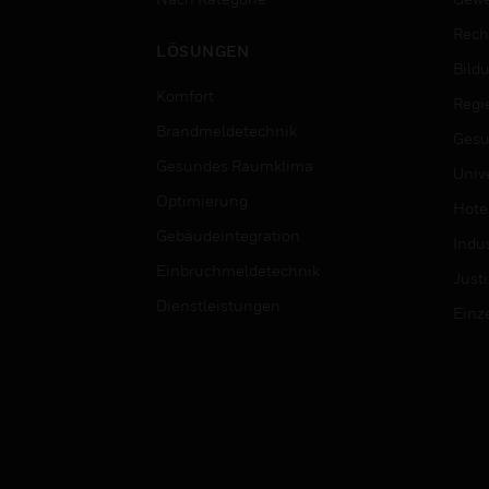
Rech
LÖSUNGEN
Bild
Komfort
Regi
Brandmeldetechnik
Gesu
Gesundes Raumklima
Univ
Optimierung
Hotel
Gebäudeintegration
Indus
Einbruchmeldetechnik
Justi
Dienstleistungen
Einz