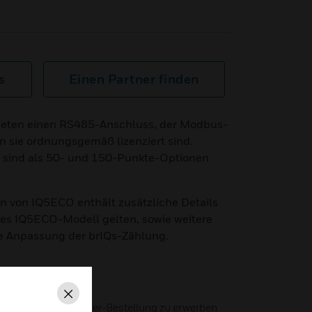
s
Einen Partner finden
bieten einen RS485-Anschluss, der Modbus-
 sie ordnungsgemäß lizenziert sind.
 sind als 50- und 150-Punkte-Optionen
n von IQ5ECO enthält zusätzliche Details
des IQ5ECO-Modell gelten, sowie weitere
ie Anpassung der brIQs-Zählung.
nd 150 Punkte
Schließen
t der ersten Controller-Bestellung zu erwerben