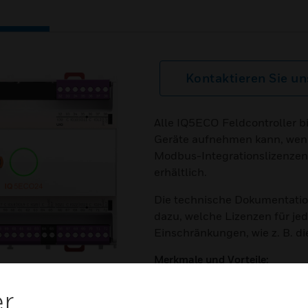
Kontaktieren Sie un
Alle IQ5ECO Feldcontroller 
Geräte aufnehmen kann, wenn
Modbus-Integrationslizenzen
erhältlich.
Die technische Dokumentatio
dazu, welche Lizenzen für je
Einschränkungen, wie z. B. d
Merkmale und Vorteile:
2 Lizenzgrößen: 50 Punkte u
er
Die Möglichkeit, die Lizenz mi