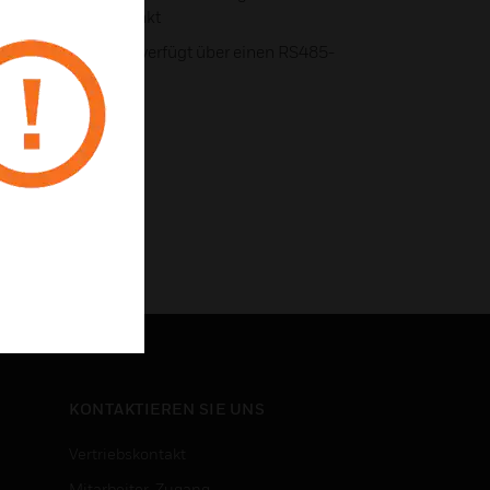
em späteren Zeitpunkt
edes IQ5ECO-Modell verfügt über einen RS485-
U kompatibel ist
KONTAKTIEREN SIE UNS
Vertriebskontakt
Mitarbeiter-Zugang