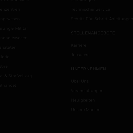
enzentren
Technischer Service
ungswesen
Schritt-Für-Schritt-Anleitunge
erung & Militär
STELLENANGEBOTE
ndheitswesen
Karriere
ersitäten
Jobsuche
lerie
trie
UNTERNEHMEN
z- & Strafvollzug
Über Uns
elhandel
Veranstaltungen
Neuigkeiten
Unsere Marken