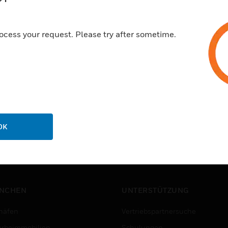
und anzuwenden, oder zu ein
Kein Adapter erforderlich: J
ocess your request. Please try after sometime.
Anschluss, der mit Modbus RT
OK
NCHEN
UNTERSTÜTZUNG
häfen
Vertriebspartnersuche
rbeimmobilien
Schulungen