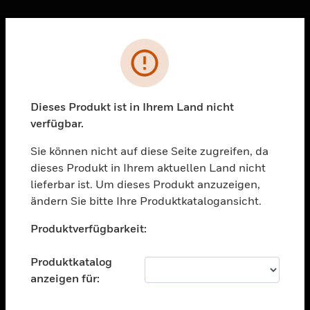
Sc
Fehler
PRODUKTE
toggle view
LÖSUNGEN
Dieses Produkt ist in Ihrem Land nicht
verfügbar.
toggle view
BRANCHEN
Sie können nicht auf diese Seite zugreifen, da
toggle view
dieses Produkt in Ihrem aktuellen Land nicht
UNTERSTÜTZUNG
lieferbar ist. Um dieses Produkt anzuzeigen,
toggle view
ändern Sie bitte Ihre Produktkatalogansicht.
STELLENANGEBOTE
Unable to process your request. Please try after
Produktverfügbarkeit:
sometime.
toggle view
UNTERNEHMEN
Produktkatalog
toggle view
anzeigen für:
KONTAKTIEREN SIE UNS