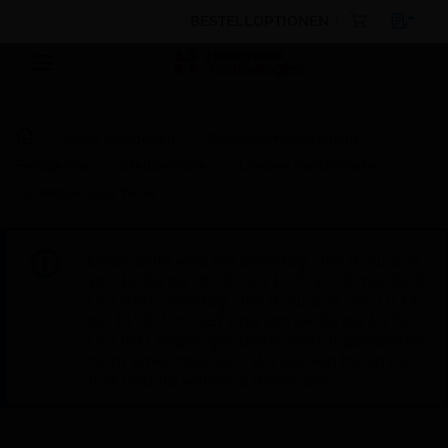
BESTELLOPTIONEN
Nach Kategorien
Gebäudemanagement
Feldgeräte
Stellantriebe
Lineare Stellantriebe
Cartridge Cage Valve
Diese Seite wird am Samstag, den 8. August,
von 19:00 bis 05:00 Uhr EST (23:00 bis 09:00
Uhr GMT, Sonntag, den 9. August, von 01:00
bis 11:00 Uhr CET und von 04:30 bis 14:30
Uhr IST) wegen geplanter Wartungsarbeiten
nicht erreichbar sein. Wir danken Ihnen für
Ihre Geduld während dieser Zeit.