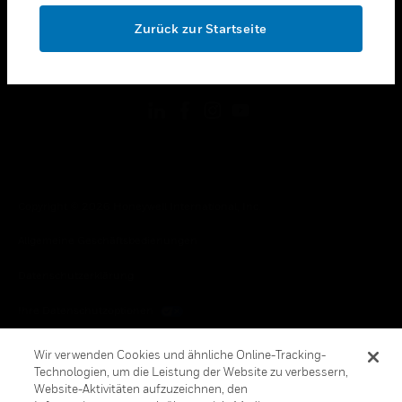
toggle view
OK
RECHTLICHE HINWEISE
Zurück zur Startseite
toggle view
FOLGEN SIE UNS
Copyright © 2026 Honeywell International, Inc.
Allgemeine Geschäftsbedienungen
Datenschutzerklärung
Ihre Datenschutzoptionen
Cookie-Hinweis
Wir verwenden Cookies und ähnliche Online-Tracking-
Technologien, um die Leistung der Website zu verbessern,
Honeywell Global Abbestellen
Website-Aktivitäten aufzuzeichnen, den