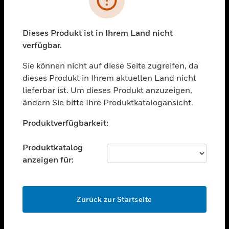
toggle view
BRANCHEN
toggle view
Dieses Produkt ist in Ihrem Land nicht
UNTERSTÜTZUNG
verfügbar.
toggle view
STELLENANGEBOTE
Sie können nicht auf diese Seite zugreifen, da
dieses Produkt in Ihrem aktuellen Land nicht
toggle view
lieferbar ist. Um dieses Produkt anzuzeigen,
UNTERNEHMEN
ändern Sie bitte Ihre Produktkatalogansicht.
toggle view
Unable to process your request. Please try after
KONTAKTIEREN SIE UNS
Produktverfügbarkeit:
sometime.
toggle view
RECHTLICHE HINWEISE
Produktkatalog
anzeigen für:
toggle view
FOLGEN SIE UNS
OK
Zurück zur Startseite