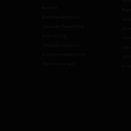
Bild
Komfort
Regi
Brandmeldetechnik
Gesu
Gesundes Raumklima
Univ
Optimierung
Hotel
Gebäudeintegration
Indus
Einbruchmeldetechnik
Justi
Dienstleistungen
Einz