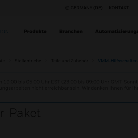
GERMANY (DE)
KONTAKT
Produkte
Branchen
Automatisierung
TION
äte
Stellantriebe
Teile und Zubehör
VMM-Hilfsschalter
n 19:00 bis 05:00 Uhr EST (23:00 bis 09:00 Uhr GMT, Sonnt
ngsarbeiten nicht erreichbar sein. Wir danken Ihnen für Ih
r-Paket