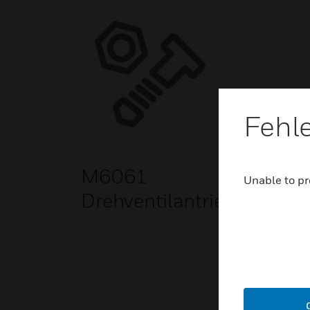
Fehl
M6061
Unable to pr
Drehventilantrieb