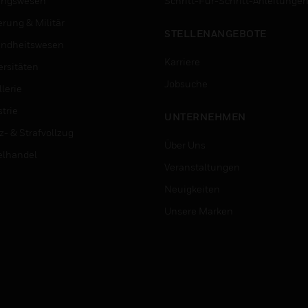
ungswesen
Schritt-Für-Schritt-Anleitunge
erung & Militär
STELLENANGEBOTE
ndheitswesen
Karriere
ersitäten
Jobsuche
lerie
trie
UNTERNEHMEN
z- & Strafvollzug
Über Uns
elhandel
Veranstaltungen
Neuigkeiten
Unsere Marken