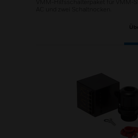
VMM-Hilfsschalterpaket für VMM-Stel
AC und zwei Schaltnocken.
Übe