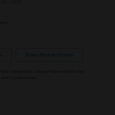
t 3A, 250V
mern
s
Einen Partner finden
MM-Stellantrieb. Dieses Paket enthält zwei
 zwei Schaltnocken.