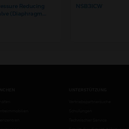
ressure Reducing
NSB3ICW
alve (Diaphragm
pe)
NCHEN
UNTERSTÜTZUNG
häfen
Vertriebspartnersuche
rbeimmobilien
Schulungen
enzentren
Technischer Service