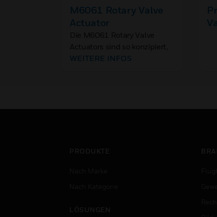
M6061 Rotary Valve
P
Actuator
V
ty
Die M6061 Rotary Valve
Actuators sind so konzipiert,
dass diese eine fließende
WEITERE INFOS
Regelung in Wärme- und
Klimaanlagen bieten.
PRODUKTE
BRA
Nach Marke
Flug
Nach Kategorie
Gewe
Rech
LÖSUNGEN