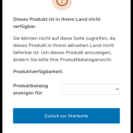
toggle view
BRANCHEN
toggle view
Dieses Produkt ist in Ihrem Land nicht
UNTERSTÜTZUNG
verfügbar.
toggle view
STELLENANGEBOTE
Sie können nicht auf diese Seite zugreifen, da
dieses Produkt in Ihrem aktuellen Land nicht
toggle view
lieferbar ist. Um dieses Produkt anzuzeigen,
UNTERNEHMEN
ändern Sie bitte Ihre Produktkatalogansicht.
toggle view
Unable to process your request. Please try after
KONTAKTIEREN SIE UNS
Produktverfügbarkeit:
sometime.
toggle view
RECHTLICHE HINWEISE
Produktkatalog
anzeigen für:
toggle view
FOLGEN SIE UNS
OK
Zurück zur Startseite