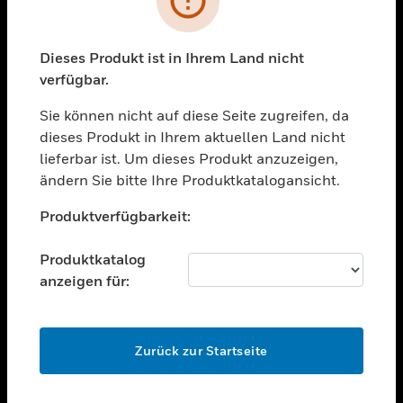
toggle view
BRANCHEN
toggle view
Dieses Produkt ist in Ihrem Land nicht
UNTERSTÜTZUNG
verfügbar.
toggle view
STELLENANGEBOTE
Sie können nicht auf diese Seite zugreifen, da
dieses Produkt in Ihrem aktuellen Land nicht
toggle view
lieferbar ist. Um dieses Produkt anzuzeigen,
UNTERNEHMEN
ändern Sie bitte Ihre Produktkatalogansicht.
toggle view
Unable to process your request. Please try after
KONTAKTIEREN SIE UNS
Produktverfügbarkeit:
sometime.
toggle view
RECHTLICHE HINWEISE
Produktkatalog
anzeigen für:
toggle view
FOLGEN SIE UNS
OK
Zurück zur Startseite