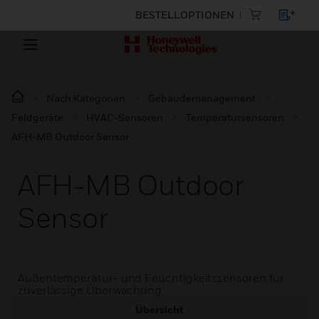
BESTELLOPTIONEN
Nach Kategorien
Gebäudemanagement
Feldgeräte
HVAC-Sensoren
Temperatursensoren
AFH-MB Outdoor Sensor
AFH-MB Outdoor
Sensor
Außentemperatur- und Feuchtigkeitssensoren für
zuverlässige Überwachung
Übersicht