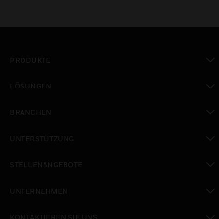
PRODUKTE
toggle view
LÖSUNGEN
toggle view
BRANCHEN
toggle view
UNTERSTÜTZUNG
toggle view
STELLENANGEBOTE
toggle view
UNTERNEHMEN
toggle view
KONTAKTIEREN SIE UNS