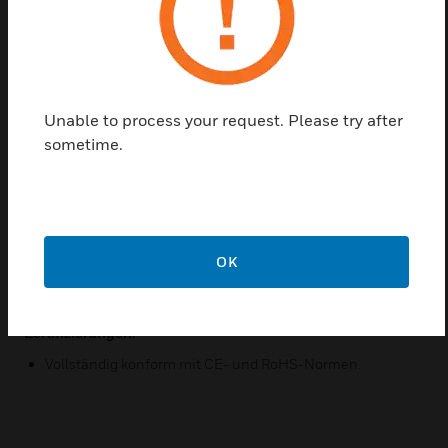
Messstabilität und Langzeitgenauigkeit verbessern.
Merkmale und Vorteile:
Vielseitige Messung von Feuchtigkeit und Temperatur mit
analogen oder Modbus-Ausgängen.
Unable to process your request. Please try after
Einfache Einrichtung durch konfigurierbare
sometime.
Kommunikationsparameter.
Robustes IP65-Gehäuse mit Edelstahlsonde.
Zuverlässige Leistung dank geschützter Elektronik und
Doppelfilter.
OK
Schnelle werkzeuglose Installation, CE- und RoHS-
konform.
Zertifizierungen:
Vollständig konform mit CE- und RoHS-Normen.