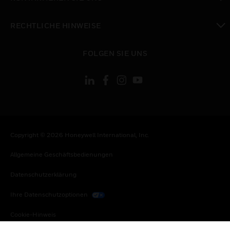
toggle view
RECHTLICHE HINWEISE
toggle view
FOLGEN SIE UNS
Copyright © 2026 Honeywell International, Inc.
Allgemeine Geschäftsbedienungen
Datenschutzerklärung
Ihre Datenschutzoptionen
Cookie-Hinweis