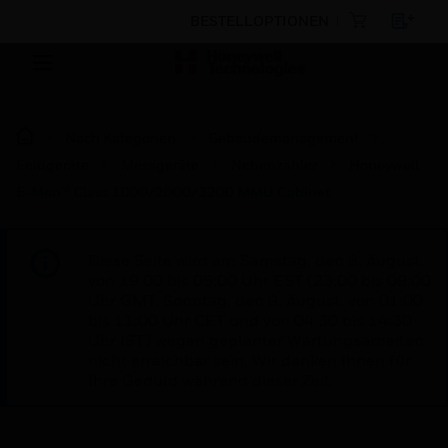
BESTELLOPTIONEN
Nach Kategorien
Gebäudemanagement
Feldgeräte
Messgeräte
Nebenzähler
Honeywell
E-Mon™ Class 1000/2000/3200 MMU Cabinet
Diese Seite wird am Samstag, den 8. August,
von 19:00 bis 05:00 Uhr EST (23:00 bis 09:00
Uhr GMT, Sonntag, den 9. August, von 01:00
bis 11:00 Uhr CET und von 04:30 bis 14:30
Uhr IST) wegen geplanter Wartungsarbeiten
nicht erreichbar sein. Wir danken Ihnen für
Ihre Geduld während dieser Zeit.