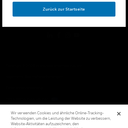
toggle view
OK
RECHTLICHE HINWEISE
Zurück zur Startseite
toggle view
FOLGEN SIE UNS
Copyright © 2026 Honeywell International, Inc.
Allgemeine Geschäftsbedienungen
Datenschutzerklärung
Ihre Datenschutzoptionen
Cookie-Hinweis
Wir verwenden Cookies und ähnliche Online-Tracking-
Technologien, um die Leistung der Website zu verbessern,
Honeywell Global Abbestellen
Website-Aktivitäten aufzuzeichnen, den