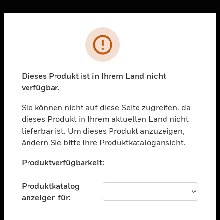
Sc
Fehler
PRODUKTE
toggle view
LÖSUNGEN
Dieses Produkt ist in Ihrem Land nicht
verfügbar.
toggle view
BRANCHEN
Sie können nicht auf diese Seite zugreifen, da
toggle view
dieses Produkt in Ihrem aktuellen Land nicht
UNTERSTÜTZUNG
lieferbar ist. Um dieses Produkt anzuzeigen,
toggle view
ändern Sie bitte Ihre Produktkatalogansicht.
STELLENANGEBOTE
Unable to process your request. Please try after
Produktverfügbarkeit:
sometime.
toggle view
UNTERNEHMEN
Produktkatalog
toggle view
anzeigen für:
KONTAKTIEREN SIE UNS