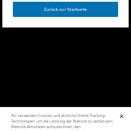
toggle view
OK
RECHTLICHE HINWEISE
Zurück zur Startseite
toggle view
FOLGEN SIE UNS
Copyright © 2026 Honeywell International, Inc.
Allgemeine Geschäftsbedienungen
Datenschutzerklärung
Ihre Datenschutzoptionen
Cookie-Hinweis
Wir verwenden Cookies und ähnliche Online-Tracking-
Technologien, um die Leistung der Website zu verbessern,
Honeywell Global Abbestellen
Website-Aktivitäten aufzuzeichnen, den