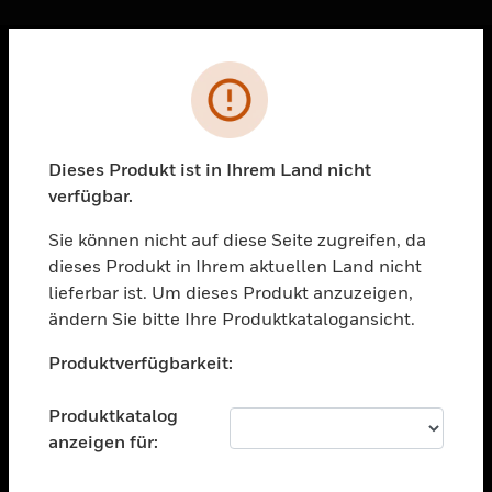
Sc
Fehler
PRODUKTE
toggle view
LÖSUNGEN
Dieses Produkt ist in Ihrem Land nicht
verfügbar.
toggle view
BRANCHEN
Sie können nicht auf diese Seite zugreifen, da
toggle view
dieses Produkt in Ihrem aktuellen Land nicht
UNTERSTÜTZUNG
lieferbar ist. Um dieses Produkt anzuzeigen,
toggle view
ändern Sie bitte Ihre Produktkatalogansicht.
STELLENANGEBOTE
Unable to process your request. Please try after
Produktverfügbarkeit:
sometime.
toggle view
UNTERNEHMEN
Produktkatalog
toggle view
anzeigen für:
KONTAKTIEREN SIE UNS