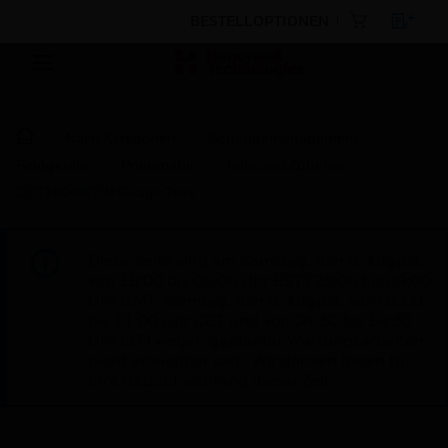
BESTELLOPTIONEN
Nach Kategorien
Gebäudemanagement
Feldgeräte
Pneumatik
Teile und Zubehör
CCT1604BT/U Guage Tees
Diese Seite wird am Samstag, den 8. August,
von 19:00 bis 05:00 Uhr EST (23:00 bis 09:00
Uhr GMT, Sonntag, den 9. August, von 01:00
bis 11:00 Uhr CET und von 04:30 bis 14:30
Uhr IST) wegen geplanter Wartungsarbeiten
nicht erreichbar sein. Wir danken Ihnen für
Ihre Geduld während dieser Zeit.