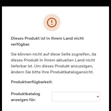
Sc
Fehler
PRODUKTE
toggle view
LÖSUNGEN
Dieses Produkt ist in Ihrem Land nicht
verfügbar.
toggle view
BRANCHEN
Sie können nicht auf diese Seite zugreifen, da
toggle view
dieses Produkt in Ihrem aktuellen Land nicht
UNTERSTÜTZUNG
lieferbar ist. Um dieses Produkt anzuzeigen,
toggle view
ändern Sie bitte Ihre Produktkatalogansicht.
STELLENANGEBOTE
Unable to process your request. Please try after
Produktverfügbarkeit:
sometime.
toggle view
UNTERNEHMEN
Produktkatalog
toggle view
anzeigen für:
KONTAKTIEREN SIE UNS