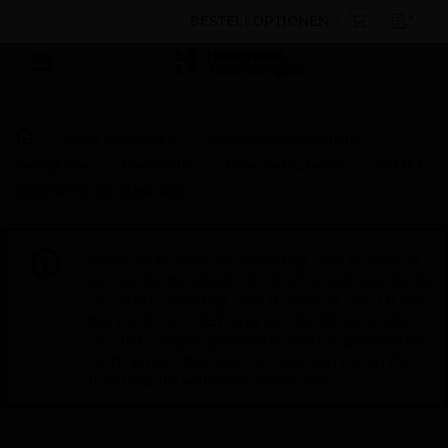
BESTELLOPTIONEN
Nach Kategorien
Gebäudemanagement
Feldgeräte
Pneumatik
Teile und Zubehör
SMALL
CABINET FOR OMNI-400
Diese Seite wird am Samstag, den 8. August,
von 19:00 bis 05:00 Uhr EST (23:00 bis 09:00
Uhr GMT, Sonntag, den 9. August, von 01:00
bis 11:00 Uhr CET und von 04:30 bis 14:30
Uhr IST) wegen geplanter Wartungsarbeiten
nicht erreichbar sein. Wir danken Ihnen für
Ihre Geduld während dieser Zeit.