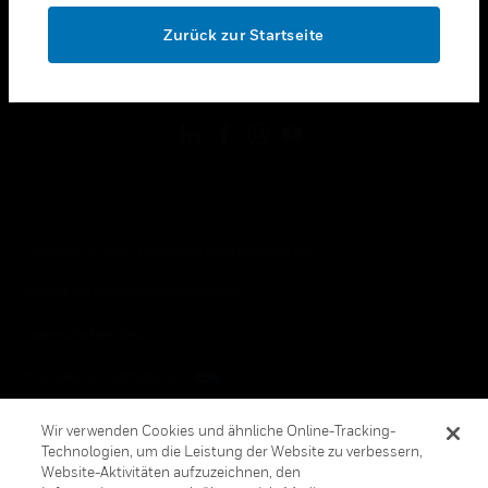
toggle view
OK
RECHTLICHE HINWEISE
Zurück zur Startseite
toggle view
FOLGEN SIE UNS
Copyright © 2026 Honeywell International, Inc.
Allgemeine Geschäftsbedienungen
Datenschutzerklärung
Ihre Datenschutzoptionen
Cookie-Hinweis
Wir verwenden Cookies und ähnliche Online-Tracking-
Technologien, um die Leistung der Website zu verbessern,
Honeywell Global Abbestellen
Website-Aktivitäten aufzuzeichnen, den