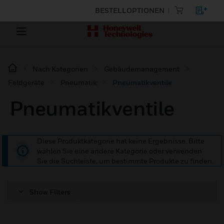
BESTELLOPTIONEN
Nach Kategorien
Gebäudemanagement
Feldgeräte
Pneumatik
Pneumatikventile
Pneumatikventile
Diese Produktkategorie hat keine Ergebnisse. Bitte
wählen Sie eine andere Kategorie oder verwenden
Sie die Suchleiste, um bestimmte Produkte zu finden.
Show Filters