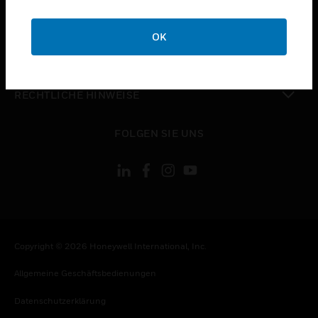
toggle view
UNTERNEHMEN
OK
toggle view
KONTAKTIEREN SIE UNS
toggle view
RECHTLICHE HINWEISE
toggle view
FOLGEN SIE UNS
Copyright © 2026 Honeywell International, Inc.
Allgemeine Geschäftsbedienungen
Datenschutzerklärung