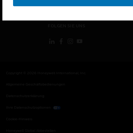
toggle view
RECHTLICHE HINWEISE
toggle view
FOLGEN SIE UNS
Copyright © 2026 Honeywell International, Inc.
Allgemeine Geschäftsbedienungen
Datenschutzerklärung
Ihre Datenschutzoptionen
Cookie-Hinweis
Honeywell Global Abbestellen