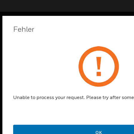
Fehler
PRODUKTE
toggle view
LÖSUNGEN
toggle view
BRANCHEN
toggle view
UNTERSTÜTZUNG
toggle view
STELLENANGEBOTE
Unable to process your request. Please try after some
toggle view
UNTERNEHMEN
toggle view
KONTAKTIEREN SIE UNS
OK