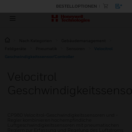
BESTELLOPTIONEN
Nach Kategorien
Gebäudemanagement
Feldgeräte
Pneumatik
Sensoren
Velocitrol
Geschwindigkeitssensor/Controller
Velocitrol
Geschwindigkeitssensor
CP980 Velocitrol-Geschwindigkeitssensoren und -
Regler kombinieren hochempfindliche
Luftgeschwindigkeitssensoren mit pneumatischen
Reglern zur Erfassung und Regelung des Luftstroms