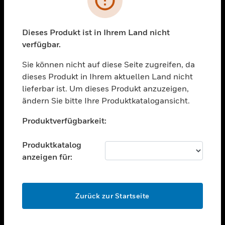
toggle view
BRANCHEN
toggle view
Dieses Produkt ist in Ihrem Land nicht
UNTERSTÜTZUNG
verfügbar.
toggle view
STELLENANGEBOTE
Sie können nicht auf diese Seite zugreifen, da
dieses Produkt in Ihrem aktuellen Land nicht
toggle view
lieferbar ist. Um dieses Produkt anzuzeigen,
UNTERNEHMEN
ändern Sie bitte Ihre Produktkatalogansicht.
toggle view
Unable to process your request. Please try after
KONTAKTIEREN SIE UNS
Produktverfügbarkeit:
sometime.
toggle view
RECHTLICHE HINWEISE
Produktkatalog
anzeigen für:
toggle view
FOLGEN SIE UNS
OK
Zurück zur Startseite