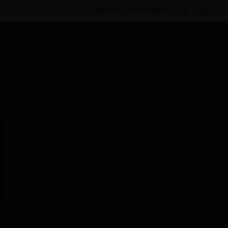
BESTELLOPTIONEN
Nach Kategorien
Gebäudemanagement
Feldgeräte
Ventile
Kugelhähne
VS8 Series 3-way
Electric Valve 24VAC
Diese Seite wird am Samstag, den 8. August,
von 19:00 bis 05:00 Uhr EST (23:00 bis 09:00
Uhr GMT, Sonntag, den 9. August, von 01:00
bis 11:00 Uhr CET und von 04:30 bis 14:30
Uhr IST) wegen geplanter Wartungsarbeiten
nicht erreichbar sein. Wir danken Ihnen für
Ihre Geduld während dieser Zeit.