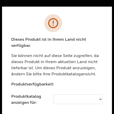
Sc
Fehler
PRODUKTE
toggle view
LÖSUNGEN
Dieses Produkt ist in Ihrem Land nicht
verfügbar.
toggle view
BRANCHEN
Sie können nicht auf diese Seite zugreifen, da
toggle view
dieses Produkt in Ihrem aktuellen Land nicht
UNTERSTÜTZUNG
lieferbar ist. Um dieses Produkt anzuzeigen,
toggle view
ändern Sie bitte Ihre Produktkatalogansicht.
STELLENANGEBOTE
Unable to process your request. Please try after
Produktverfügbarkeit:
sometime.
toggle view
UNTERNEHMEN
Produktkatalog
toggle view
anzeigen für:
KONTAKTIEREN SIE UNS