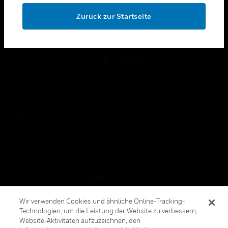
toggle view
OK
RECHTLICHE HINWEISE
Zurück zur Startseite
toggle view
FOLGEN SIE UNS
Copyright © 2026 Honeywell International, Inc.
Allgemeine Geschäftsbedienungen
Datenschutzerklärung
Ihre Datenschutzoptionen
Cookie-Hinweis
Wir verwenden Cookies und ähnliche Online-Tracking-
Technologien, um die Leistung der Website zu verbessern,
Honeywell Global Abbestellen
Website-Aktivitäten aufzuzeichnen, den