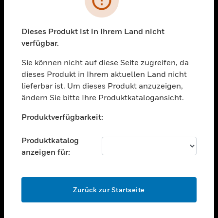
toggle view
BRANCHEN
toggle view
Dieses Produkt ist in Ihrem Land nicht
UNTERSTÜTZUNG
verfügbar.
toggle view
STELLENANGEBOTE
Sie können nicht auf diese Seite zugreifen, da
dieses Produkt in Ihrem aktuellen Land nicht
toggle view
lieferbar ist. Um dieses Produkt anzuzeigen,
UNTERNEHMEN
ändern Sie bitte Ihre Produktkatalogansicht.
toggle view
Unable to process your request. Please try after
KONTAKTIEREN SIE UNS
Produktverfügbarkeit:
sometime.
toggle view
RECHTLICHE HINWEISE
Produktkatalog
anzeigen für:
toggle view
FOLGEN SIE UNS
OK
Zurück zur Startseite