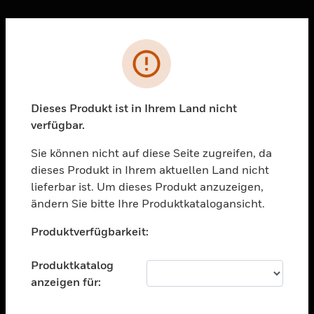
Sc
Fehler
PRODUKTE
toggle view
LÖSUNGEN
Dieses Produkt ist in Ihrem Land nicht
verfügbar.
toggle view
BRANCHEN
Sie können nicht auf diese Seite zugreifen, da
toggle view
dieses Produkt in Ihrem aktuellen Land nicht
UNTERSTÜTZUNG
lieferbar ist. Um dieses Produkt anzuzeigen,
toggle view
ändern Sie bitte Ihre Produktkatalogansicht.
STELLENANGEBOTE
Unable to process your request. Please try after
Produktverfügbarkeit:
sometime.
toggle view
UNTERNEHMEN
Produktkatalog
toggle view
anzeigen für:
KONTAKTIEREN SIE UNS