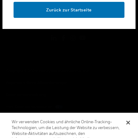
toggle view
OK
RECHTLICHE HINWEISE
Zurück zur Startseite
toggle view
FOLGEN SIE UNS
Copyright © 2026 Honeywell International, Inc.
Allgemeine Geschäftsbedienungen
Datenschutzerklärung
Ihre Datenschutzoptionen
Cookie-Hinweis
Wir verwenden Cookies und ähnliche Online-Tracking-
Technologien, um die Leistung der Website zu verbessern,
Honeywell Global Abbestellen
Website-Aktivitäten aufzuzeichnen, den