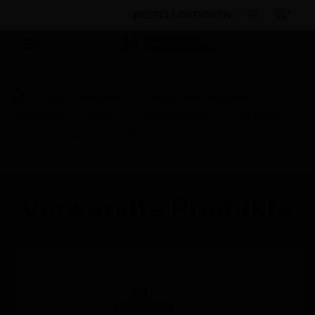
BESTELLOPTIONEN
Nach Kategorien
Gebäudemanagement
Feldgeräte
Ventile
Drosselklappen
VH Series
High Performance Butterfly Valves
Verwandte Produkte