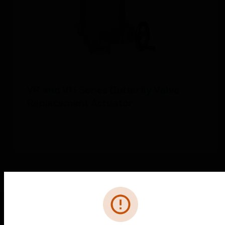
VR and VH Series Butterfly Valve
Replacement Actuator
Fehler