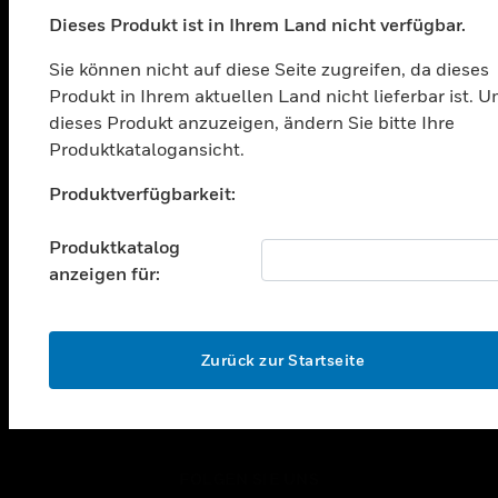
PRODUKTE
Dieses Produkt ist in Ihrem Land nicht verfügbar.
toggle view
LÖSUNGEN
Sie können nicht auf diese Seite zugreifen, da dieses
Produkt in Ihrem aktuellen Land nicht lieferbar ist. 
toggle view
BRANCHEN
dieses Produkt anzuzeigen, ändern Sie bitte Ihre
Produktkatalogansicht.
toggle view
UNTERSTÜTZUNG
Unable to process your request. Please try after
Produktverfügbarkeit:
sometime.
toggle view
STELLENANGEBOTE
Produktkatalog
anzeigen für:
toggle view
UNTERNEHMEN
toggle view
OK
KONTAKTIEREN SIE UNS
Zurück zur Startseite
toggle view
RECHTLICHE HINWEISE
toggle view
FOLGEN SIE UNS