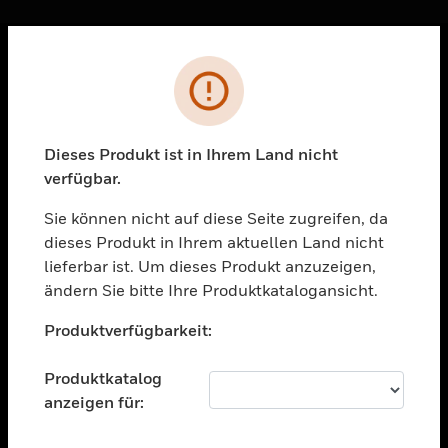
Sc
Fehler
PRODUKTE
toggle view
LÖSUNGEN
Dieses Produkt ist in Ihrem Land nicht
verfügbar.
toggle view
BRANCHEN
Sie können nicht auf diese Seite zugreifen, da
toggle view
dieses Produkt in Ihrem aktuellen Land nicht
UNTERSTÜTZUNG
lieferbar ist. Um dieses Produkt anzuzeigen,
toggle view
ändern Sie bitte Ihre Produktkatalogansicht.
STELLENANGEBOTE
Unable to process your request. Please try after
Produktverfügbarkeit:
sometime.
toggle view
UNTERNEHMEN
Produktkatalog
toggle view
anzeigen für:
KONTAKTIEREN SIE UNS