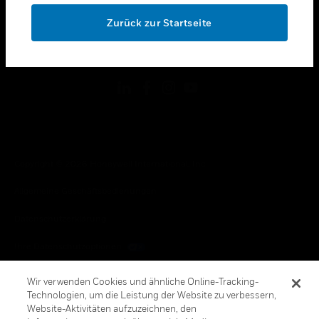
toggle view
OK
RECHTLICHE HINWEISE
Zurück zur Startseite
toggle view
FOLGEN SIE UNS
Copyright © 2026 Honeywell International, Inc.
Allgemeine Geschäftsbedienungen
Datenschutzerklärung
Ihre Datenschutzoptionen
Cookie-Hinweis
Wir verwenden Cookies und ähnliche Online-Tracking-
Technologien, um die Leistung der Website zu verbessern,
Honeywell Global Abbestellen
Website-Aktivitäten aufzuzeichnen, den