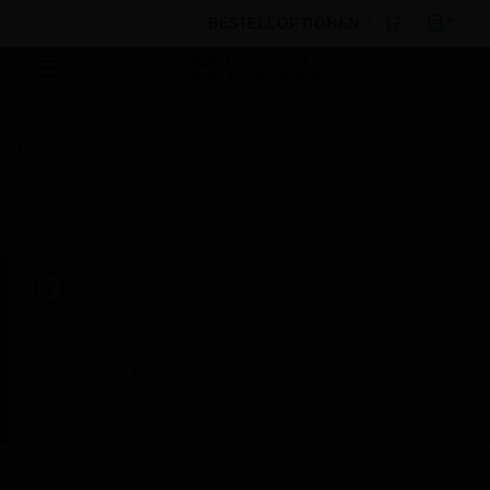
BESTELLOPTIONEN
Nach Kategorien
Gebäudemanagement
Feldgeräte
Ventile
Drosselklappen
Wafer Type
Butterfly Valve
Diese Seite wird am Samstag, den 8. August,
von 19:00 bis 05:00 Uhr EST (23:00 bis 09:00
Uhr GMT, Sonntag, den 9. August, von 01:00
bis 11:00 Uhr CET und von 04:30 bis 14:30
Uhr IST) wegen geplanter Wartungsarbeiten
nicht erreichbar sein. Wir danken Ihnen für
Ihre Geduld während dieser Zeit.