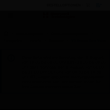
BESTELLOPTIONEN
Nach Kategorien
Gebäudemanagement
Feldgeräte
Ventile
Schieber
V3 Bronze Gate Valve
Diese Seite wird am Samstag, den 8. August,
von 19:00 bis 05:00 Uhr EST (23:00 bis 09:00
Uhr GMT, Sonntag, den 9. August, von 01:00
bis 11:00 Uhr CET und von 04:30 bis 14:30
Uhr IST) wegen geplanter Wartungsarbeiten
nicht erreichbar sein. Wir danken Ihnen für
Ihre Geduld während dieser Zeit.