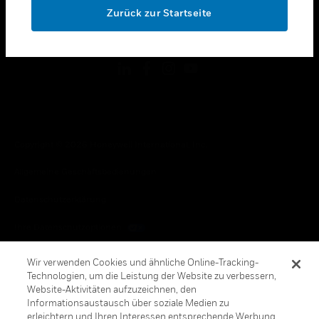
Zurück zur Startseite
toggle view
FOLGEN SIE UNS
Copyright © 2026 Honeywell International, Inc.
Allgemeine Geschäftsbedienungen
Datenschutzerklärung
Ihre Datenschutzoptionen
Cookie-Hinweis
Wir verwenden Cookies und ähnliche Online-Tracking-
Technologien, um die Leistung der Website zu verbessern,
Honeywell Global Abbestellen
Website-Aktivitäten aufzuzeichnen, den
Informationsaustausch über soziale Medien zu
erleichtern und Ihren Interessen entsprechende Werbung