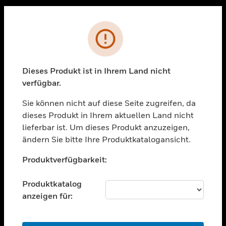
Sc
PRODUKTE
Fehler
toggle view
LÖSUNGEN
Dieses Produkt ist in Ihrem Land nicht
toggle view
verfügbar.
BRANCHEN
Sie können nicht auf diese Seite zugreifen, da
toggle view
UNTERSTÜTZUNG
dieses Produkt in Ihrem aktuellen Land nicht
lieferbar ist. Um dieses Produkt anzuzeigen,
toggle view
ändern Sie bitte Ihre Produktkatalogansicht.
STELLENANGEBOTE
Unable to process your request. Please try after
toggle view
Produktverfügbarkeit:
sometime.
UNTERNEHMEN
Produktkatalog
toggle view
KONTAKTIEREN SIE UNS
anzeigen für:
toggle view
RECHTLICHE HINWEISE
OK