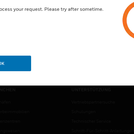
ocess your request. Please try after sometime.
OK
NCHEN
UNTERSTÜTZUNG
häfen
Vertriebspartnersuche
rbeimmobilien
Schulungen
enzentren
Technischer Service
ungswesen
Schritt-Für-Schritt-Anleitunge