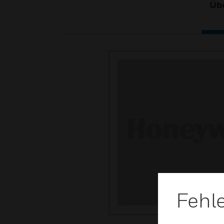
Übe
Fehl