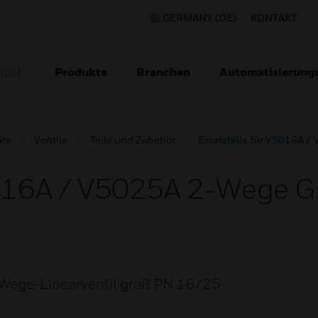
GERMANY (DE)
KONTAKT
Produkte
Branchen
Automatisierung
TION
äte
Ventile
Teile und Zubehör
Ersatzteile für V5016A /
5016A / V5025A 2-Wege G
-Wege-Linearventil groß PN 16/25