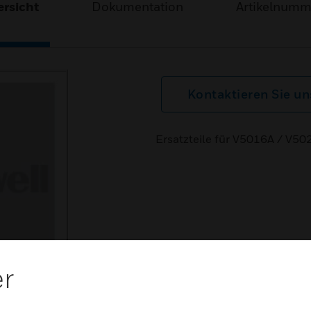
rsicht
Dokumentation
Artikelnum
Kontaktieren Sie un
Ersatzteile für V5016A / V5
er