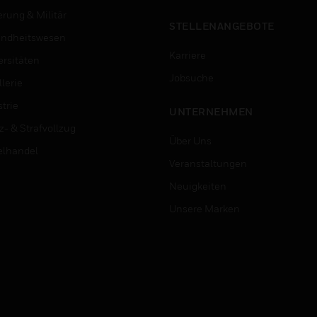
erung & Militär
STELLENANGEBOTE
ndheitswesen
Karriere
ersitäten
Jobsuche
lerie
trie
UNTERNEHMEN
z- & Strafvollzug
Über Uns
elhandel
Veranstaltungen
Neuigkeiten
Unsere Marken