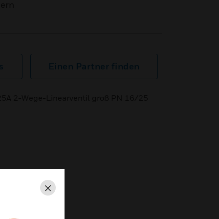
mern
s
Einen Partner finden
025A 2-Wege-Linearventil groß PN 16/25
Schließen