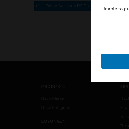
Diese Seite als PDF speichern
Unable to pr
PRODUKTE
BRA
Nach Marke
Flug
Nach Kategorie
Gewe
Rech
LÖSUNGEN
Bild