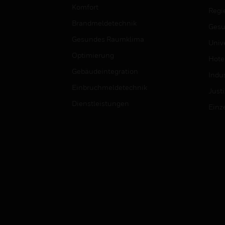
Komfort
Regi
Brandmeldetechnik
Gesu
Gesundes Raumklima
Univ
Optimierung
Hotel
Gebäudeintegration
Indus
Einbruchmeldetechnik
Justi
Dienstleistungen
Einz