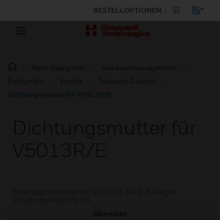
BESTELLOPTIONEN
Nach Kategorien
Gebäudemanagement
Feldgeräte
Ventile
Teile und Zubehör
Dichtungsmutter für V5013R/E
Dichtungsmutter für
V5013R/E
Stopfbuchsenmutter für V5013R/E 3-Wege-
Großhubventil PN 16
Übersicht