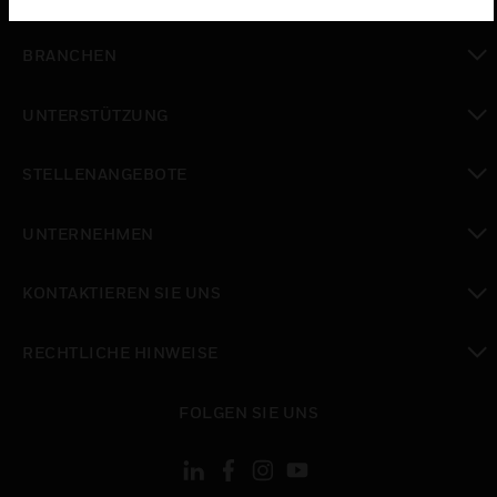
toggle view
BRANCHEN
toggle view
UNTERSTÜTZUNG
toggle view
STELLENANGEBOTE
toggle view
UNTERNEHMEN
toggle view
KONTAKTIEREN SIE UNS
toggle view
RECHTLICHE HINWEISE
toggle view
FOLGEN SIE UNS