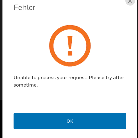
Sc
Fehler
Kontaktieren Sie uns
Einen Partner finden
Stopfbuchsenmutter für V5013R/E 3-Wege-
Großhubventil PN 16
Unable to process your request. Please try after
sometime.
PRODUKTE
OK
toggle view
LÖSUNGEN