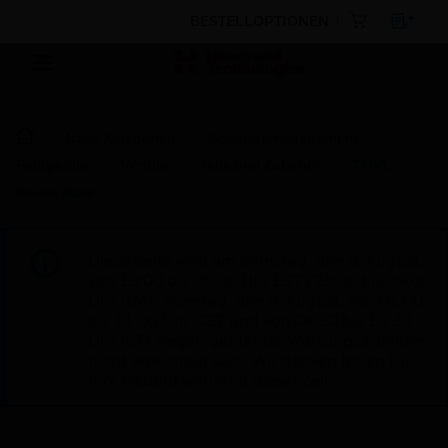
BESTELLOPTIONEN
Nach Kategorien
Gebäudemanagement
Feldgeräte
Ventile
Teile und Zubehör
TMVL
Solder Base
Diese Seite wird am Samstag, den 8. August,
von 19:00 bis 05:00 Uhr EST (23:00 bis 09:00
Uhr GMT, Sonntag, den 9. August, von 01:00
bis 11:00 Uhr CET und von 04:30 bis 14:30
Uhr IST) wegen geplanter Wartungsarbeiten
nicht erreichbar sein. Wir danken Ihnen für
Ihre Geduld während dieser Zeit.