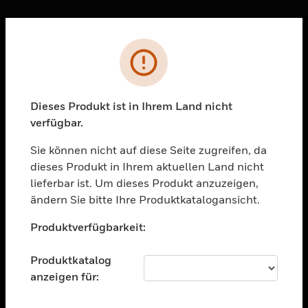
Sc
Fehler
PRODUKTE
toggle view
LÖSUNGEN
Dieses Produkt ist in Ihrem Land nicht
verfügbar.
toggle view
BRANCHEN
Sie können nicht auf diese Seite zugreifen, da
toggle view
dieses Produkt in Ihrem aktuellen Land nicht
UNTERSTÜTZUNG
lieferbar ist. Um dieses Produkt anzuzeigen,
toggle view
ändern Sie bitte Ihre Produktkatalogansicht.
STELLENANGEBOTE
Unable to process your request. Please try after
Produktverfügbarkeit:
sometime.
toggle view
UNTERNEHMEN
Produktkatalog
toggle view
anzeigen für:
KONTAKTIEREN SIE UNS