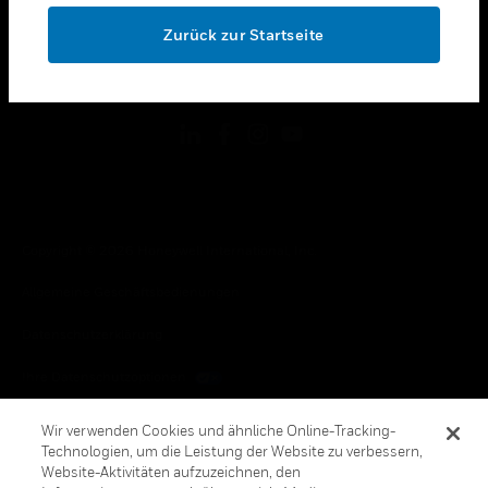
toggle view
OK
RECHTLICHE HINWEISE
Zurück zur Startseite
toggle view
FOLGEN SIE UNS
Copyright © 2026 Honeywell International, Inc.
Allgemeine Geschäftsbedienungen
Datenschutzerklärung
Ihre Datenschutzoptionen
Cookie-Hinweis
Wir verwenden Cookies und ähnliche Online-Tracking-
Technologien, um die Leistung der Website zu verbessern,
Honeywell Global Abbestellen
Website-Aktivitäten aufzuzeichnen, den