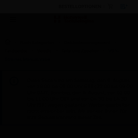
BESTELLOPTIONEN
Nach Kategorien
Gebäudemanagement
Feldgeräte
Ventile
Teile und Zubehör
V5 Y-
Strainer, Manual Valve
Diese Seite wird am Samstag, den 8. August,
von 19:00 bis 05:00 Uhr EST (23:00 bis 09:00
Uhr GMT, Sonntag, den 9. August, von 01:00
bis 11:00 Uhr CET und von 04:30 bis 14:30
Uhr IST) wegen geplanter Wartungsarbeiten
nicht erreichbar sein. Wir danken Ihnen für
Ihre Geduld während dieser Zeit.