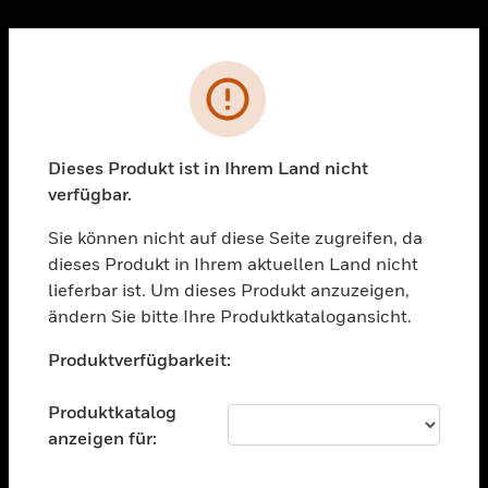
Sc
Fehler
PRODUKTE
toggle view
LÖSUNGEN
Dieses Produkt ist in Ihrem Land nicht
verfügbar.
toggle view
BRANCHEN
Sie können nicht auf diese Seite zugreifen, da
toggle view
dieses Produkt in Ihrem aktuellen Land nicht
UNTERSTÜTZUNG
lieferbar ist. Um dieses Produkt anzuzeigen,
toggle view
ändern Sie bitte Ihre Produktkatalogansicht.
STELLENANGEBOTE
Unable to process your request. Please try after
Produktverfügbarkeit:
sometime.
toggle view
UNTERNEHMEN
Produktkatalog
toggle view
anzeigen für:
KONTAKTIEREN SIE UNS