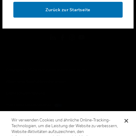
toggle view
OK
RECHTLICHE HINWEISE
Zurück zur Startseite
toggle view
FOLGEN SIE UNS
Copyright © 2026 Honeywell International, Inc.
Allgemeine Geschäftsbedienungen
Datenschutzerklärung
Ihre Datenschutzoptionen
Cookie-Hinweis
Wir verwenden Cookies und ähnliche Online-Tracking-
Technologien, um die Leistung der Website zu verbessern,
Honeywell Global Abbestellen
Website-Aktivitäten aufzuzeichnen, den