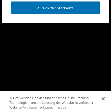
toggle view
OK
RECHTLICHE HINWEISE
Zurück zur Startseite
toggle view
FOLGEN SIE UNS
Copyright © 2026 Honeywell International, Inc.
Allgemeine Geschäftsbedienungen
Datenschutzerklärung
Ihre Datenschutzoptionen
Cookie-Hinweis
Wir verwenden Cookies und ähnliche Online-Tracking-
Technologien, um die Leistung der Website zu verbessern,
Honeywell Global Abbestellen
Website-Aktivitäten aufzuzeichnen, den