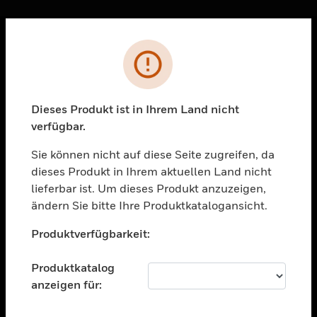
Sc
Fehler
PRODUKTE
toggle view
LÖSUNGEN
Dieses Produkt ist in Ihrem Land nicht
verfügbar.
toggle view
BRANCHEN
Sie können nicht auf diese Seite zugreifen, da
toggle view
dieses Produkt in Ihrem aktuellen Land nicht
UNTERSTÜTZUNG
lieferbar ist. Um dieses Produkt anzuzeigen,
toggle view
ändern Sie bitte Ihre Produktkatalogansicht.
STELLENANGEBOTE
Unable to process your request. Please try after
Produktverfügbarkeit:
sometime.
toggle view
UNTERNEHMEN
Produktkatalog
toggle view
anzeigen für:
KONTAKTIEREN SIE UNS