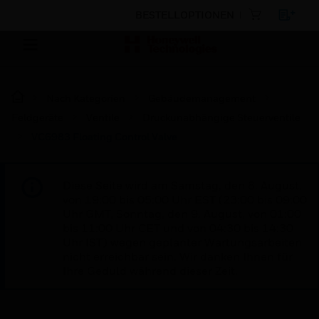
BESTELLOPTIONEN
Nach Kategorien
Gebäudemanagement
Feldgeräte
Ventile
Druckunabhängige Steuerventile
VC6983 Floating Control Valve
Diese Seite wird am Samstag, den 8. August,
von 19:00 bis 05:00 Uhr EST (23:00 bis 09:00
Uhr GMT, Sonntag, den 9. August, von 01:00
bis 11:00 Uhr CET und von 04:30 bis 14:30
Uhr IST) wegen geplanter Wartungsarbeiten
nicht erreichbar sein. Wir danken Ihnen für
Ihre Geduld während dieser Zeit.