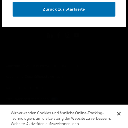
toggle view
OK
RECHTLICHE HINWEISE
Zurück zur Startseite
toggle view
FOLGEN SIE UNS
Copyright © 2026 Honeywell International, Inc.
Allgemeine Geschäftsbedienungen
Datenschutzerklärung
Ihre Datenschutzoptionen
Cookie-Hinweis
Wir verwenden Cookies und ähnliche Online-Tracking-
Technologien, um die Leistung der Website zu verbessern,
Honeywell Global Abbestellen
Website-Aktivitäten aufzuzeichnen, den