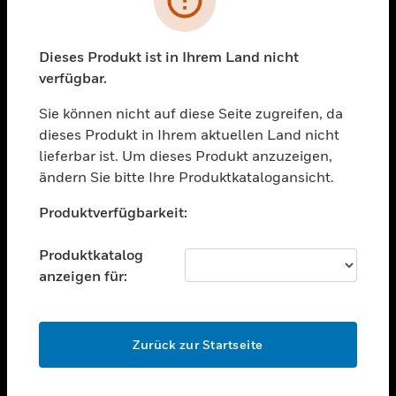
toggle view
BRANCHEN
toggle view
Dieses Produkt ist in Ihrem Land nicht
UNTERSTÜTZUNG
verfügbar.
toggle view
STELLENANGEBOTE
Sie können nicht auf diese Seite zugreifen, da
dieses Produkt in Ihrem aktuellen Land nicht
toggle view
lieferbar ist. Um dieses Produkt anzuzeigen,
UNTERNEHMEN
ändern Sie bitte Ihre Produktkatalogansicht.
toggle view
Unable to process your request. Please try after
KONTAKTIEREN SIE UNS
Produktverfügbarkeit:
sometime.
toggle view
RECHTLICHE HINWEISE
Produktkatalog
anzeigen für:
toggle view
FOLGEN SIE UNS
OK
Zurück zur Startseite