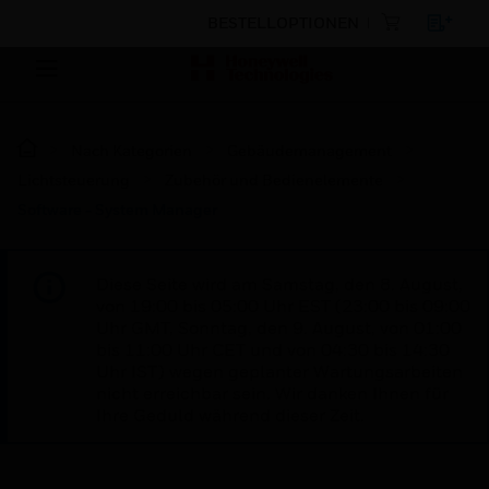
BESTELLOPTIONEN
Nach Kategorien
Gebäudemanagement
Lichtsteuerung
Zubehör und Bedienelemente
Software - System Manager
Diese Seite wird am Samstag, den 8. August,
von 19:00 bis 05:00 Uhr EST (23:00 bis 09:00
Uhr GMT, Sonntag, den 9. August, von 01:00
bis 11:00 Uhr CET und von 04:30 bis 14:30
Uhr IST) wegen geplanter Wartungsarbeiten
nicht erreichbar sein. Wir danken Ihnen für
Ihre Geduld während dieser Zeit.