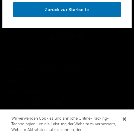
toggle view
OK
RECHTLICHE HINWEISE
Zurück zur Startseite
toggle view
FOLGEN SIE UNS
Copyright © 2026 Honeywell International, Inc.
Allgemeine Geschäftsbedienungen
Datenschutzerklärung
Ihre Datenschutzoptionen
Cookie-Hinweis
Wir verwenden Cookies und ähnliche Online-Tracking-
Technologien, um die Leistung der Website zu verbessern,
Honeywell Global Abbestellen
Website-Aktivitäten aufzuzeichnen, den