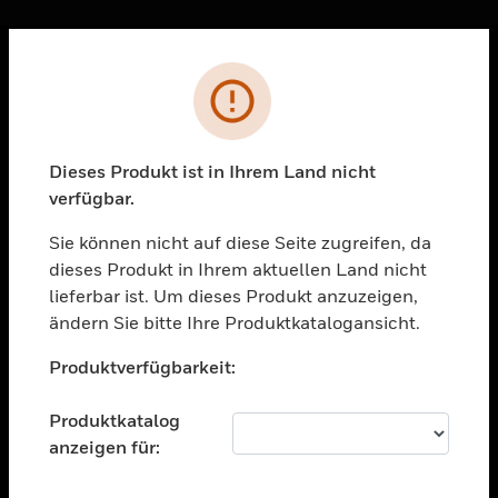
Sc
Fehler
PRODUKTE
toggle view
LÖSUNGEN
Dieses Produkt ist in Ihrem Land nicht
verfügbar.
toggle view
BRANCHEN
Sie können nicht auf diese Seite zugreifen, da
toggle view
dieses Produkt in Ihrem aktuellen Land nicht
UNTERSTÜTZUNG
lieferbar ist. Um dieses Produkt anzuzeigen,
toggle view
ändern Sie bitte Ihre Produktkatalogansicht.
STELLENANGEBOTE
Unable to process your request. Please try after
Produktverfügbarkeit:
sometime.
toggle view
UNTERNEHMEN
Produktkatalog
toggle view
anzeigen für:
KONTAKTIEREN SIE UNS