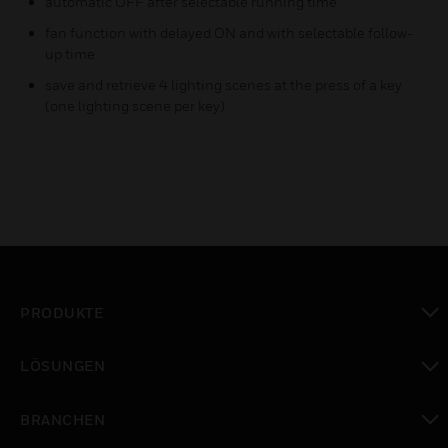
automatic OFF after selectable running time
fan function with delayed ON and with selectable follow-
up time
save and retrieve 4 lighting scenes at the press of a key
(one lighting scene per key)
PRODUKTE
toggle view
LÖSUNGEN
toggle view
BRANCHEN