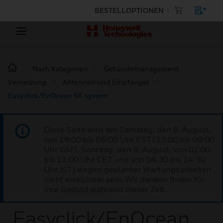
BESTELLOPTIONEN
Nach Kategorien
Gebäudemanagement
Vernetzung
Antennen und Empfänger
Easyclick/EnOcean RF system
Diese Seite wird am Samstag, den 8. August,
von 19:00 bis 05:00 Uhr EST (23:00 bis 09:00
Uhr GMT, Sonntag, den 9. August, von 01:00
bis 11:00 Uhr CET und von 04:30 bis 14:30
Uhr IST) wegen geplanter Wartungsarbeiten
nicht erreichbar sein. Wir danken Ihnen für
Ihre Geduld während dieser Zeit.
Easyclick/EnOcean