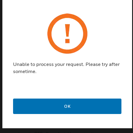
The bidirectional Easyclick receiver can not only
receive radio 1 D 451 FU-EBI o.T. 00364316 6
signals, but also transmits back its status every time
it changes. Actual ON/OFF switched states can
then be visualised e.g. on the handheld transmitter
D 450 FU-HS 128 (from FW 2.0). The handheld
transmitter also supports remote management for
remote access and the subsequent auto
programming of transmitters
Unable to process your request. Please try after
sometime.
Features & Benefits:
two-key operation ON/OFF (standard function)
one-key operation ON/OFF (changeover)
button operation (pulse)
OK
hotel card switch with definable follow-up time
stairwell light with selectable running time and shutdown
warning