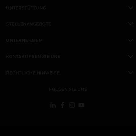
toggle view
UNTERSTÜTZUNG
toggle view
STELLENANGEBOTE
toggle view
UNTERNEHMEN
toggle view
KONTAKTIEREN SIE UNS
toggle view
RECHTLICHE HINWEISE
toggle view
FOLGEN SIE UNS