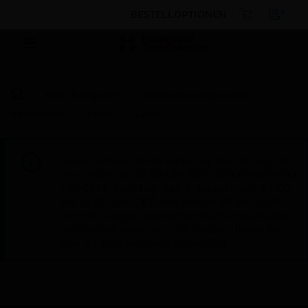
BESTELLOPTIONEN
Nach Kategorien
Gebäudemanagement
Vernetzung
Kabel
Cable
Diese Seite wird am Samstag, den 8. August,
von 19:00 bis 05:00 Uhr EST (23:00 bis 09:00
Uhr GMT, Sonntag, den 9. August, von 01:00
bis 11:00 Uhr CET und von 04:30 bis 14:30
Uhr IST) wegen geplanter Wartungsarbeiten
nicht erreichbar sein. Wir danken Ihnen für
Ihre Geduld während dieser Zeit.