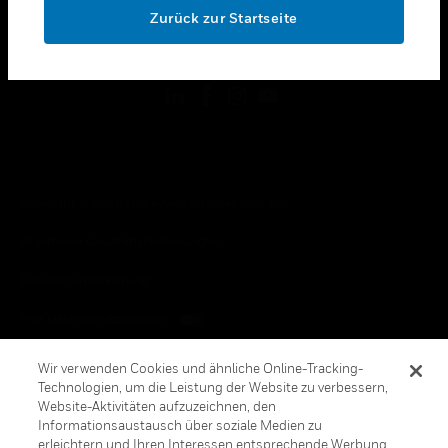
Zurück zur Startseite
toggle view
FOLGEN SIE UNS
Copyright © 2026 Honeywell International, Inc.
Allgemeine Geschäftsbedienungen
Datenschutzerklärung
Ihre Datenschutzoptionen
Cookie-Hinweis
Wir verwenden Cookies und ähnliche Online-Tracking-
Technologien, um die Leistung der Website zu verbessern,
Honeywell Global Abbestellen
Website-Aktivitäten aufzuzeichnen, den
Informationsaustausch über soziale Medien zu
erleichtern und Ihren Interessen entsprechende Werbung