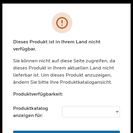
Sc
PRODUKTE
Fehler
toggle view
LÖSUNGEN
Dieses Produkt ist in Ihrem Land nicht
toggle view
verfügbar.
BRANCHEN
Sie können nicht auf diese Seite zugreifen, da
toggle view
UNTERSTÜTZUNG
dieses Produkt in Ihrem aktuellen Land nicht
lieferbar ist. Um dieses Produkt anzuzeigen,
toggle view
ändern Sie bitte Ihre Produktkatalogansicht.
STELLENANGEBOTE
Unable to process your request. Please try after
toggle view
Produktverfügbarkeit:
sometime.
UNTERNEHMEN
Produktkatalog
toggle view
KONTAKTIEREN SIE UNS
anzeigen für:
toggle view
RECHTLICHE HINWEISE
OK