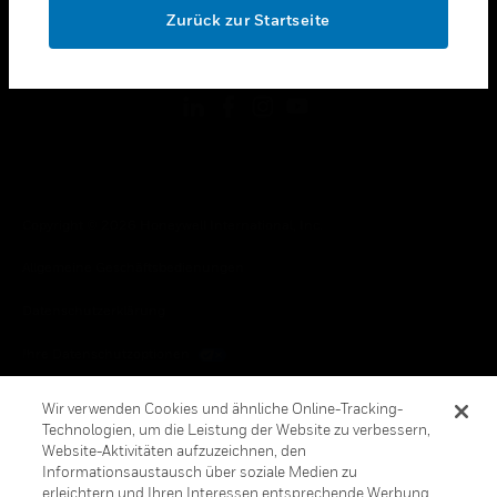
Zurück zur Startseite
toggle view
FOLGEN SIE UNS
Copyright © 2026 Honeywell International, Inc.
Allgemeine Geschäftsbedienungen
Datenschutzerklärung
Ihre Datenschutzoptionen
Cookie-Hinweis
Wir verwenden Cookies und ähnliche Online-Tracking-
Technologien, um die Leistung der Website zu verbessern,
Honeywell Global Abbestellen
Website-Aktivitäten aufzuzeichnen, den
Informationsaustausch über soziale Medien zu
erleichtern und Ihren Interessen entsprechende Werbung