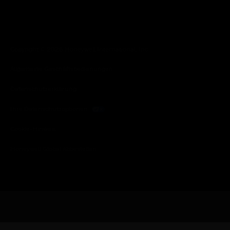
Copyright © 2026 Honeywell International, Inc.
Allgemeine Geschäftsbedienungen
Datenschutzerklärung
Ihre Datenschutzoptionen
Cookie-Hinweis
Honeywell Global Abbestellen