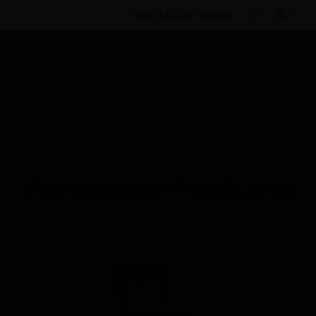
BESTELLOPTIONEN
Nach Kategorien
Gebäudemanagement
Vernetzung
Konverter
CAC-4 Class A Converter
Verwandte Produkte