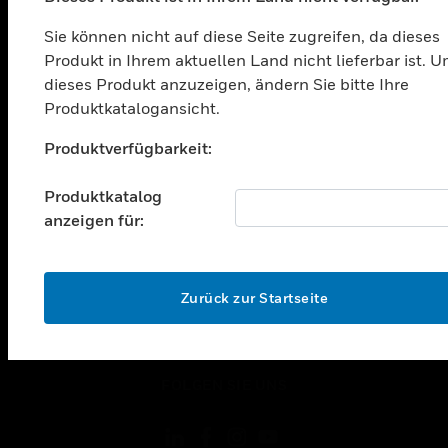
LÖSUNGEN
Sie können nicht auf diese Seite zugreifen, da dieses
toggle view
Produkt in Ihrem aktuellen Land nicht lieferbar ist. 
BRANCHEN
dieses Produkt anzuzeigen, ändern Sie bitte Ihre
toggle view
Produktkatalogansicht.
UNTERSTÜTZUNG
Unable to process your request. Please try after
Produktverfügbarkeit:
toggle view
sometime.
STELLENANGEBOTE
Produktkatalog
toggle view
anzeigen für:
UNTERNEHMEN
toggle view
KONTAKTIEREN SIE UNS
OK
Zurück zur Startseite
toggle view
RECHTLICHE HINWEISE
toggle view
FOLGEN SIE UNS