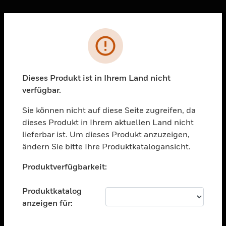
Sc
Fehler
PRODUKTE
toggle view
LÖSUNGEN
Dieses Produkt ist in Ihrem Land nicht
verfügbar.
toggle view
BRANCHEN
Sie können nicht auf diese Seite zugreifen, da
toggle view
dieses Produkt in Ihrem aktuellen Land nicht
UNTERSTÜTZUNG
lieferbar ist. Um dieses Produkt anzuzeigen,
toggle view
ändern Sie bitte Ihre Produktkatalogansicht.
STELLENANGEBOTE
Unable to process your request. Please try after
Produktverfügbarkeit:
sometime.
toggle view
UNTERNEHMEN
Produktkatalog
toggle view
anzeigen für:
KONTAKTIEREN SIE UNS