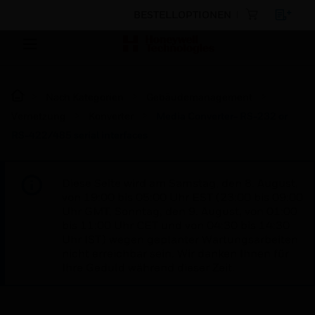
BESTELLOPTIONEN
Nach Kategorien
Gebäudemanagement
Vernetzung
Konverter
Media Converter- RS-232 or
RS-422/485 serial interfaces
Diese Seite wird am Samstag, den 8. August,
von 19:00 bis 05:00 Uhr EST (23:00 bis 09:00
Uhr GMT, Sonntag, den 9. August, von 01:00
bis 11:00 Uhr CET und von 04:30 bis 14:30
Uhr IST) wegen geplanter Wartungsarbeiten
nicht erreichbar sein. Wir danken Ihnen für
Ihre Geduld während dieser Zeit.