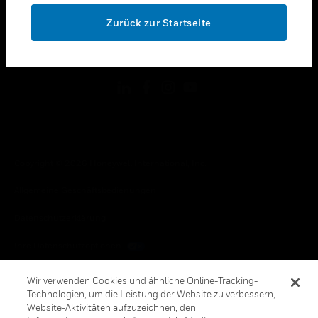
toggle view
OK
RECHTLICHE HINWEISE
Zurück zur Startseite
toggle view
FOLGEN SIE UNS
Copyright © 2026 Honeywell International, Inc.
Allgemeine Geschäftsbedienungen
Datenschutzerklärung
Ihre Datenschutzoptionen
Cookie-Hinweis
Wir verwenden Cookies und ähnliche Online-Tracking-
Technologien, um die Leistung der Website zu verbessern,
Honeywell Global Abbestellen
Website-Aktivitäten aufzuzeichnen, den