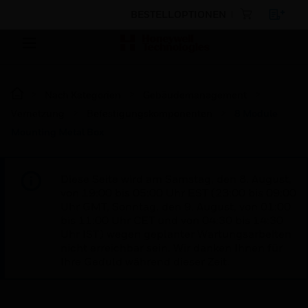
BESTELLOPTIONEN
Nach Kategorien
Gebäudemanagement
Vernetzung
Befestigungskomponenten
8 Module
Mounting Metal Box
Diese Seite wird am Samstag, den 8. August,
von 19:00 bis 05:00 Uhr EST (23:00 bis 09:00
Uhr GMT, Sonntag, den 9. August, von 01:00
bis 11:00 Uhr CET und von 04:30 bis 14:30
Uhr IST) wegen geplanter Wartungsarbeiten
nicht erreichbar sein. Wir danken Ihnen für
Ihre Geduld während dieser Zeit.