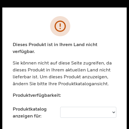
Sc
Fehler
PRODUKTE
toggle view
LÖSUNGEN
Dieses Produkt ist in Ihrem Land nicht
verfügbar.
toggle view
BRANCHEN
Sie können nicht auf diese Seite zugreifen, da
toggle view
dieses Produkt in Ihrem aktuellen Land nicht
UNTERSTÜTZUNG
lieferbar ist. Um dieses Produkt anzuzeigen,
toggle view
ändern Sie bitte Ihre Produktkatalogansicht.
STELLENANGEBOTE
Unable to process your request. Please try after
Produktverfügbarkeit:
sometime.
toggle view
UNTERNEHMEN
Produktkatalog
toggle view
anzeigen für:
KONTAKTIEREN SIE UNS