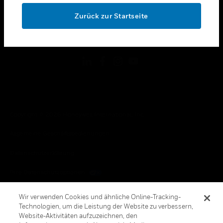
toggle view
OK
RECHTLICHE HINWEISE
Zurück zur Startseite
toggle view
FOLGEN SIE UNS
Copyright © 2026 Honeywell International, Inc.
Allgemeine Geschäftsbedienungen
Datenschutzerklärung
Ihre Datenschutzoptionen
Cookie-Hinweis
Wir verwenden Cookies und ähnliche Online-Tracking-
Technologien, um die Leistung der Website zu verbessern,
Honeywell Global Abbestellen
Website-Aktivitäten aufzuzeichnen, den