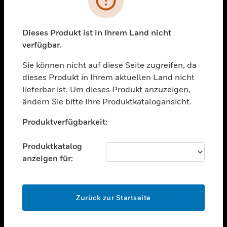
toggle view
BRANCHEN
toggle view
Dieses Produkt ist in Ihrem Land nicht
UNTERSTÜTZUNG
verfügbar.
toggle view
STELLENANGEBOTE
Sie können nicht auf diese Seite zugreifen, da
dieses Produkt in Ihrem aktuellen Land nicht
toggle view
lieferbar ist. Um dieses Produkt anzuzeigen,
UNTERNEHMEN
ändern Sie bitte Ihre Produktkatalogansicht.
toggle view
Unable to process your request. Please try after
KONTAKTIEREN SIE UNS
Produktverfügbarkeit:
sometime.
toggle view
RECHTLICHE HINWEISE
Produktkatalog
anzeigen für:
toggle view
FOLGEN SIE UNS
OK
Zurück zur Startseite