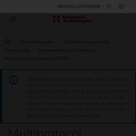
BESTELLOPTIONEN
Nach Kategorien
Gebäudemanagement
Vernetzung
Netzwerkkarten und Module
Multiprotocol Gateway DP7500
Diese Seite wird am Samstag, den 8. August,
von 19:00 bis 05:00 Uhr EST (23:00 bis 09:00
Uhr GMT, Sonntag, den 9. August, von 01:00
bis 11:00 Uhr CET und von 04:30 bis 14:30
Uhr IST) wegen geplanter Wartungsarbeiten
nicht erreichbar sein. Wir danken Ihnen für
Ihre Geduld während dieser Zeit.
Multiprotocol