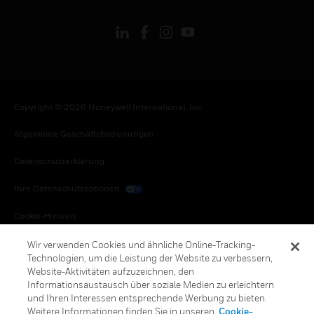
Copyright © 2026 Honeywell International, Inc.
Allgemeine Geschäftsbedienungen
Datenschutzerklärung
Ihre Datenschutzoptionen
Cookie-Hinweis
Honeywell Global Abbestellen
Wir verwenden Cookies und ähnliche Online-Tracking-
Technologien, um die Leistung der Website zu verbessern,
Website-Aktivitäten aufzuzeichnen, den
Informationsaustausch über soziale Medien zu erleichtern
und Ihren Interessen entsprechende Werbung zu bieten.
Weitere Informationen finden Sie in unseren
Cookie-