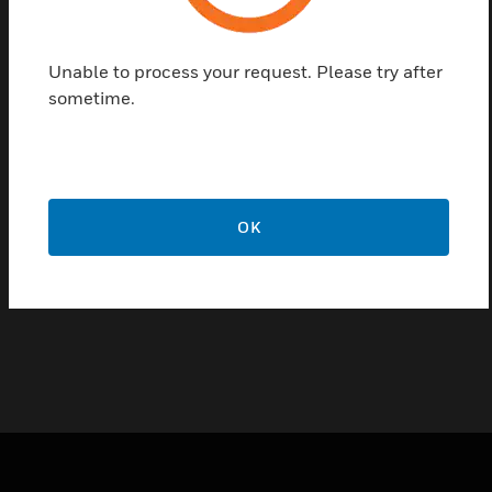
an access-protected web user interface with its own
user administration. The basic configuration is
carried out through simple reading of the project
Unable to process your request. Please try after
data from the tools 8000 programming software and
sometime.
conversion of the editable project data into data
objects of the respective target protocol.
Features & Benefits:
Remote diagnostics
OK
Status inquiry of all data points
Switching over the Gateway without additional software