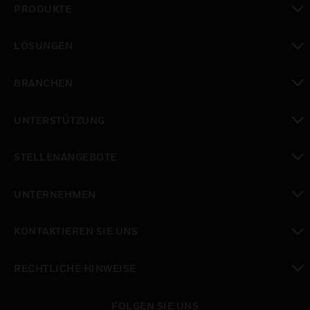
PRODUKTE
toggle view
LÖSUNGEN
toggle view
BRANCHEN
toggle view
UNTERSTÜTZUNG
toggle view
STELLENANGEBOTE
toggle view
UNTERNEHMEN
toggle view
KONTAKTIEREN SIE UNS
toggle view
RECHTLICHE HINWEISE
toggle view
FOLGEN SIE UNS