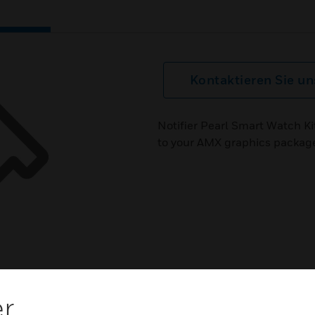
Kontaktieren Sie un
Notifier Pearl Smart Watch Ki
to your AMX graphics packag
er