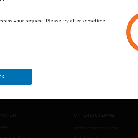
ocess your request. Please try after sometime.
OK
NCHEN
UNTERSTÜTZUNG
häfen
Vertriebspartnersuche
rbeimmobilien
Schulungen