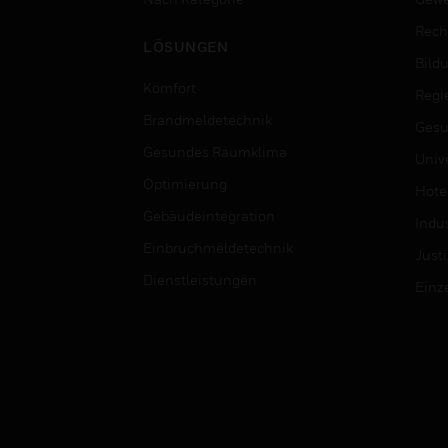
Rech
LÖSUNGEN
Bild
Komfort
Regi
Brandmeldetechnik
Gesu
Gesundes Raumklima
Univ
Optimierung
Hotel
Gebäudeintegration
Indus
Einbruchmeldetechnik
Justi
Dienstleistungen
Einz