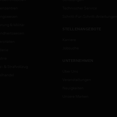
enzentren
Technischer Service
ungswesen
Schritt-Für-Schritt-Anleitunge
erung & Militär
STELLENANGEBOTE
ndheitswesen
Karriere
ersitäten
Jobsuche
lerie
trie
UNTERNEHMEN
z- & Strafvollzug
Über Uns
elhandel
Veranstaltungen
Neuigkeiten
Unsere Marken