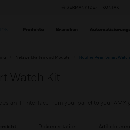
GERMANY (DE)
KONTAKT
Produkte
Branchen
Automatisierung
TION
ung
Netzwerkkarten und Module
Notifier Pearl Smart Watch
rt Watch Kit
ides an IP interface from your panel to your AMX 
rsicht
Dokumentation
Artikelnum