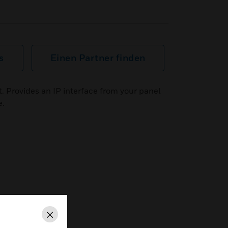
s
Einen Partner finden
t. Provides an IP interface from your panel
e.
Schließen