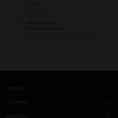
Zugang
Investoren
Medienkontakte
Verbindung zu
Kleinunternehmen
Schwachstellenberichterstattung
PRODUKTE
toggle view
LÖSUNGEN
toggle view
BRANCHEN