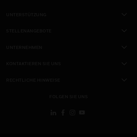
toggle view
UNTERSTÜTZUNG
toggle view
STELLENANGEBOTE
toggle view
UNTERNEHMEN
toggle view
KONTAKTIEREN SIE UNS
toggle view
RECHTLICHE HINWEISE
toggle view
FOLGEN SIE UNS