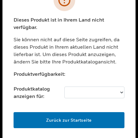
toggle view
BRANCHEN
toggle view
Dieses Produkt ist in Ihrem Land nicht
UNTERSTÜTZUNG
verfügbar.
toggle view
STELLENANGEBOTE
Sie können nicht auf diese Seite zugreifen, da
dieses Produkt in Ihrem aktuellen Land nicht
toggle view
lieferbar ist. Um dieses Produkt anzuzeigen,
UNTERNEHMEN
ändern Sie bitte Ihre Produktkatalogansicht.
toggle view
Unable to process your request. Please try after
KONTAKTIEREN SIE UNS
Produktverfügbarkeit:
sometime.
toggle view
RECHTLICHE HINWEISE
Produktkatalog
anzeigen für:
toggle view
FOLGEN SIE UNS
OK
Zurück zur Startseite