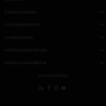
toggle view
UNTERSTÜTZUNG
toggle view
STELLENANGEBOTE
toggle view
UNTERNEHMEN
toggle view
KONTAKTIEREN SIE UNS
toggle view
RECHTLICHE HINWEISE
toggle view
FOLGEN SIE UNS