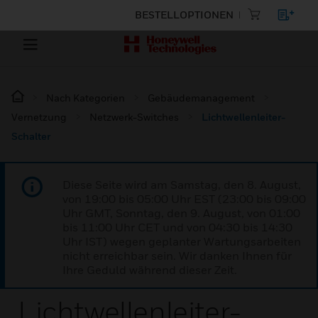
BESTELLOPTIONEN
Nach Kategorien
Gebäudemanagement
Vernetzung
Netzwerk-Switches
Lichtwellenleiter-
Schalter
Diese Seite wird am Samstag, den 8. August,
von 19:00 bis 05:00 Uhr EST (23:00 bis 09:00
Uhr GMT, Sonntag, den 9. August, von 01:00
bis 11:00 Uhr CET und von 04:30 bis 14:30
Uhr IST) wegen geplanter Wartungsarbeiten
nicht erreichbar sein. Wir danken Ihnen für
Ihre Geduld während dieser Zeit.
Lichtwellenleiter-