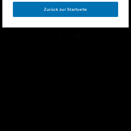
toggle view
OK
RECHTLICHE HINWEISE
Zurück zur Startseite
toggle view
FOLGEN SIE UNS
Copyright © 2026 Honeywell International, Inc.
Allgemeine Geschäftsbedienungen
Datenschutzerklärung
Ihre Datenschutzoptionen
Cookie-Hinweis
Honeywell Global Abbestellen