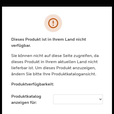
Sc
Fehler
PRODUKTE
toggle view
LÖSUNGEN
Dieses Produkt ist in Ihrem Land nicht
verfügbar.
toggle view
BRANCHEN
Sie können nicht auf diese Seite zugreifen, da
toggle view
dieses Produkt in Ihrem aktuellen Land nicht
UNTERSTÜTZUNG
lieferbar ist. Um dieses Produkt anzuzeigen,
toggle view
ändern Sie bitte Ihre Produktkatalogansicht.
STELLENANGEBOTE
Unable to process your request. Please try after
Produktverfügbarkeit:
sometime.
toggle view
UNTERNEHMEN
Produktkatalog
toggle view
anzeigen für:
KONTAKTIEREN SIE UNS