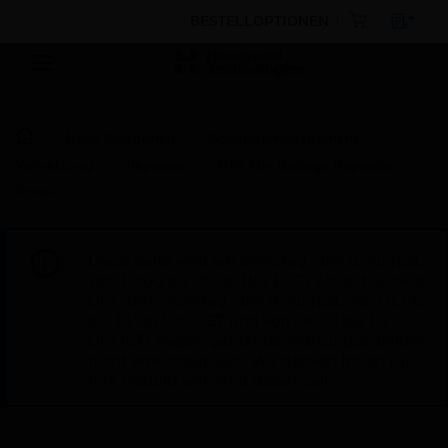
BESTELLOPTIONEN
Nach Kategorien
Gebäudemanagement
Vernetzung
Repeater
DIN Fire Bridage Repeater
Panel
Diese Seite wird am Samstag, den 8. August,
von 19:00 bis 05:00 Uhr EST (23:00 bis 09:00
Uhr GMT, Sonntag, den 9. August, von 01:00
bis 11:00 Uhr CET und von 04:30 bis 14:30
Uhr IST) wegen geplanter Wartungsarbeiten
nicht erreichbar sein. Wir danken Ihnen für
Ihre Geduld während dieser Zeit.