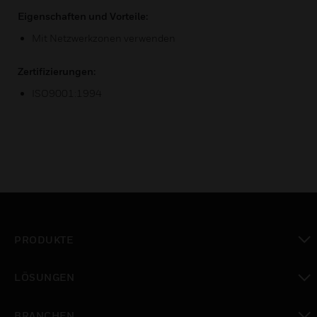
Eigenschaften und Vorteile:
Mit Netzwerkzonen verwenden
Zertifizierungen:
ISO9001:1994
PRODUKTE
toggle view
LÖSUNGEN
toggle view
BRANCHEN