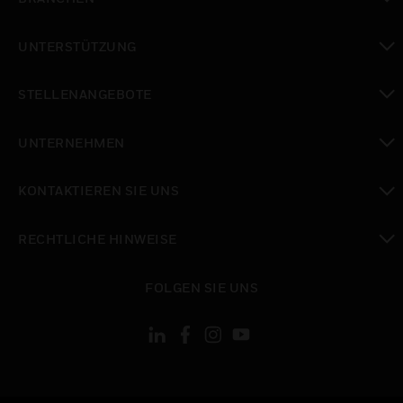
toggle view
UNTERSTÜTZUNG
toggle view
STELLENANGEBOTE
toggle view
UNTERNEHMEN
toggle view
KONTAKTIEREN SIE UNS
toggle view
RECHTLICHE HINWEISE
toggle view
FOLGEN SIE UNS