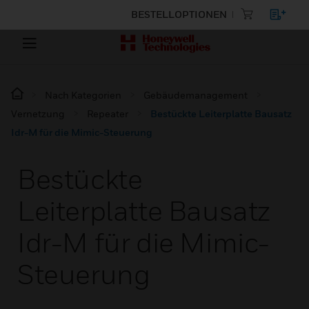
BESTELLOPTIONEN
Nach Kategorien
Gebäudemanagement
Vernetzung
Repeater
Bestückte Leiterplatte Bausatz
Idr-M für die Mimic-Steuerung
Bestückte
Leiterplatte Bausatz
Idr-M für die Mimic-
Steuerung