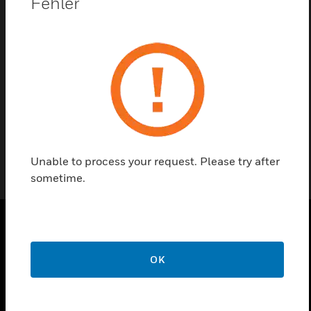
Fehler
Kontaktieren Sie uns
Einen Partner finden
OVERBRUG
Unable to process your request. Please try after
sometime.
PRODUKTE
OK
toggle view
LÖSUNGEN
toggle view