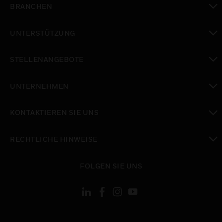
BRANCHEN
toggle view
UNTERSTÜTZUNG
toggle view
STELLENANGEBOTE
toggle view
UNTERNEHMEN
toggle view
KONTAKTIEREN SIE UNS
toggle view
RECHTLICHE HINWEISE
toggle view
FOLGEN SIE UNS