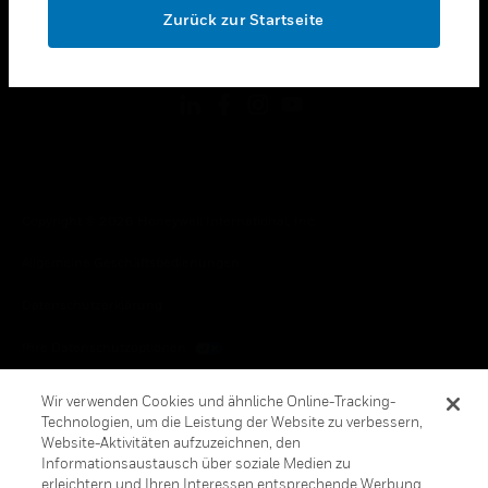
Zurück zur Startseite
toggle view
FOLGEN SIE UNS
Copyright © 2026 Honeywell International, Inc.
Allgemeine Geschäftsbedienungen
Datenschutzerklärung
Ihre Datenschutzoptionen
Cookie-Hinweis
Wir verwenden Cookies und ähnliche Online-Tracking-
Technologien, um die Leistung der Website zu verbessern,
Honeywell Global Abbestellen
Website-Aktivitäten aufzuzeichnen, den
Informationsaustausch über soziale Medien zu
erleichtern und Ihren Interessen entsprechende Werbung