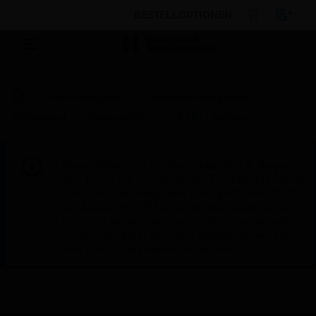
BESTELLOPTIONEN
Nach Kategorien
Gebäudemanagement
Vernetzung
Zonensplitter
IPSPLT Splitter
Diese Seite wird am Samstag, den 8. August,
von 19:00 bis 05:00 Uhr EST (23:00 bis 09:00
Uhr GMT, Sonntag, den 9. August, von 01:00
bis 11:00 Uhr CET und von 04:30 bis 14:30
Uhr IST) wegen geplanter Wartungsarbeiten
nicht erreichbar sein. Wir danken Ihnen für
Ihre Geduld während dieser Zeit.