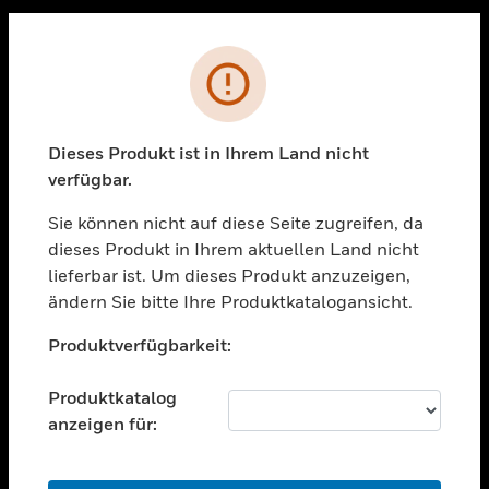
Sc
PRODUKTE
Fehler
toggle view
LÖSUNGEN
Dieses Produkt ist in Ihrem Land nicht
toggle view
verfügbar.
BRANCHEN
Sie können nicht auf diese Seite zugreifen, da
toggle view
UNTERSTÜTZUNG
dieses Produkt in Ihrem aktuellen Land nicht
lieferbar ist. Um dieses Produkt anzuzeigen,
toggle view
ändern Sie bitte Ihre Produktkatalogansicht.
STELLENANGEBOTE
Unable to process your request. Please try after
toggle view
Produktverfügbarkeit:
sometime.
UNTERNEHMEN
Produktkatalog
toggle view
KONTAKTIEREN SIE UNS
anzeigen für:
toggle view
RECHTLICHE HINWEISE
OK