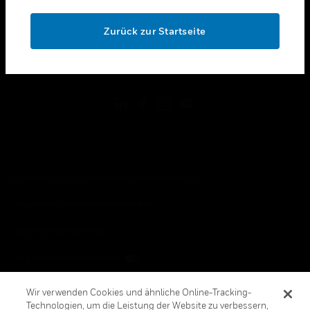
OK
toggle view
RECHTLICHE HINWEISE
Zurück zur Startseite
toggle view
FOLGEN SIE UNS
Copyright © 2026 Honeywell International, Inc.
Allgemeine Geschäftsbedienungen
Datenschutzerklärung
Ihre Datenschutzoptionen
Cookie-Hinweis
Wir verwenden Cookies und ähnliche Online-Tracking-
Technologien, um die Leistung der Website zu verbessern,