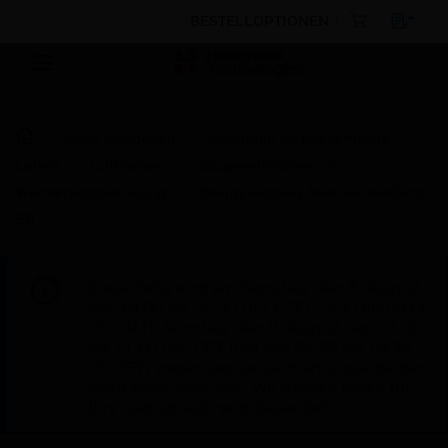
BESTELLOPTIONEN
Nach Kategorien
Lösungen für das vernetzte
Leben
Luftsystem
Saugventilatoren zur
Wärmerückgewinnung
Energy recovery fresh air ventilator
ER
Diese Seite wird am Samstag, den 8. August,
von 19:00 bis 05:00 Uhr EST (23:00 bis 09:00
Uhr GMT, Sonntag, den 9. August, von 01:00
bis 11:00 Uhr CET und von 04:30 bis 14:30
Uhr IST) wegen geplanter Wartungsarbeiten
nicht erreichbar sein. Wir danken Ihnen für
Ihre Geduld während dieser Zeit.