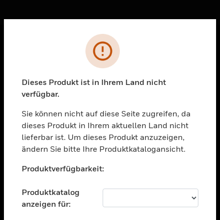
Sc
Fehler
PRODUKTE
toggle view
Dieses Produkt ist in Ihrem Land nicht
LÖSUNGEN
verfügbar.
toggle view
BRANCHEN
Sie können nicht auf diese Seite zugreifen, da
dieses Produkt in Ihrem aktuellen Land nicht
toggle view
UNTERSTÜTZUNG
lieferbar ist. Um dieses Produkt anzuzeigen,
ändern Sie bitte Ihre Produktkatalogansicht.
toggle view
Unable to process your request. Please try after
STELLENANGEBOTE
Produktverfügbarkeit:
sometime.
toggle view
UNTERNEHMEN
Produktkatalog
anzeigen für:
toggle view
KONTAKTIEREN SIE UNS